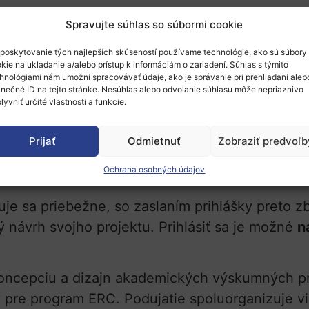
Spravujte súhlas so súbormi cookie
alých skupinkách získate individualizované po
u. Medzinárodne uznávaní vedci, ktorí pôsobili
poskytovanie tých najlepších skúseností používame technológie, ako sú súbory
kie na ukladanie a/alebo prístup k informáciám o zariadení. Súhlas s týmito
 ERC, budú počas seminára pôsobiť ako mentori.
hnológiami nám umožní spracovávať údaje, ako je správanie pri prehliadaní aleb
inečné ID na tejto stránke. Nesúhlas alebo odvolanie súhlasu môže nepriaznivo
 výskumných pracovníkov z oblasti
histórie, ant
lyvniť určité vlastnosti a funkcie.
túrnych a literárnych štúdií
pôsobiacich v stredn
Prijať
Odmietnuť
Zobraziť predvoľb
bližších rokoch.
Ochrana osobných údajov
ť
8. – 9. júla 2022,
v
online
formáte. Jazykom wor
e sa priebežne, so zaslaním prihlášky preto zb
vý návrh svojho projektu. Prihlásiť sa je možné
n
oncepciu a dizajn akademických výskumných pr
re program ERC. Podujatie spoluorganizuje vie