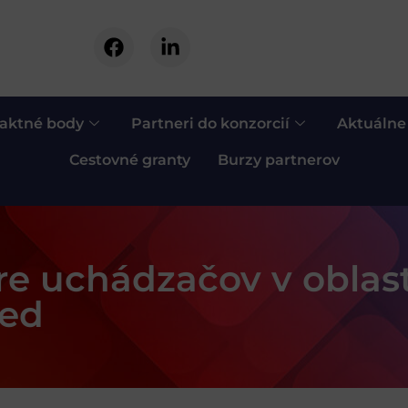
aktné body
Partneri do konzorcií
Aktuálne
Cestovné granty
Burzy partnerov
e uchádzačov v oblas
ied