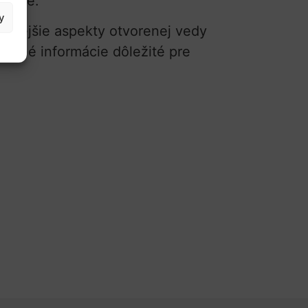
jasné.
y
žitejšie aspekty otvorenej vedy
ladné informácie dôležité pre