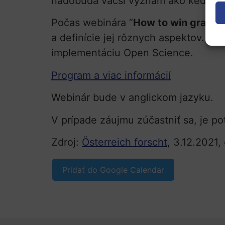
nadobúda väčší význam ako kedykoľv
Počas webinára “
How to win grants
a definície jej rôznych aspektov. C
implementáciu Open Science.
Program a viac informácií
Webinár bude v anglickom jazyku.
V prípade záujmu zúčastniť sa, je p
Zdroj:
Österreich forscht
, 3.12.2021, 
Pridať do Google Calendar