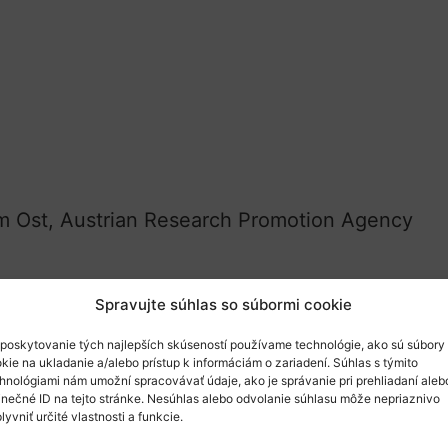
m Ost, Austrian Research Promotion Agency
Spravujte súhlas so súbormi cookie
poskytovanie tých najlepších skúseností používame technológie, ako sú súbory
kie na ukladanie a/alebo prístup k informáciám o zariadení. Súhlas s týmito
hnológiami nám umožní spracovávať údaje, ako je správanie pri prehliadaní aleb
je podmienkou úspešných žiadostí podávaných 
inečné ID na tejto stránke. Nesúhlas alebo odvolanie súhlasu môže nepriaznivo
 má byť otvorená, údaje prístupné a verejnosť
lyvniť určité vlastnosti a funkcie.