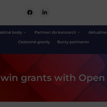
aktné body
Partneri do konzorcií
Aktuálne
Cestovné granty
Burzy partnerov
 win grants with Open