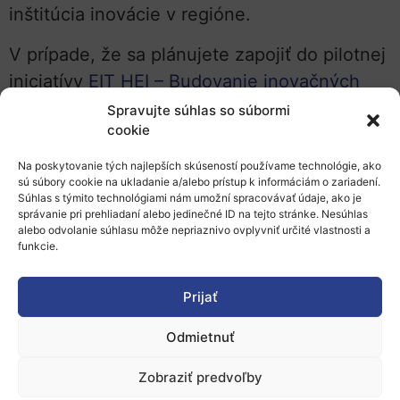
inštitúcia inovácie v regióne.
V prípade, že sa plánujete zapojiť do pilotnej
iniciatívy
EIT HEI – Budovanie inovačných
kapacít vo vysokoškolskom vzdelávaní
,
Spravujte súhlas so súbormi
cookie
získate na webinári HEInnovate dôležité
informácie o tomto nástroji, ktorý pri
Na poskytovanie tých najlepších skúseností používame technológie, ako
sú súbory cookie na ukladanie a/alebo prístup k informáciám o zariadení.
predkladaní žiadosti musíte využiť pri tvorbe
Súhlas s týmito technológiami nám umožní spracovávať údaje, ako je
svojho akčného plánu na zlepšenie
správanie pri prehliadaní alebo jedinečné ID na tejto stránke. Nesúhlas
alebo odvolanie súhlasu môže nepriaznivo ovplyvniť určité vlastnosti a
inovačných kapacít (Innovation Vision Action
funkcie.
Plan/IVAP). Vypracovanie akčného plánu je
povinnou súčasťou projektovej žiadosti.
Prijať
Iniciatíva EIT HEI – Budovanie inovačných
Odmietnuť
kapacít vo VŠ vzdelávaní je súčasťou
Zobraziť predvoľby
stratégie EIT pre aktuálne programové