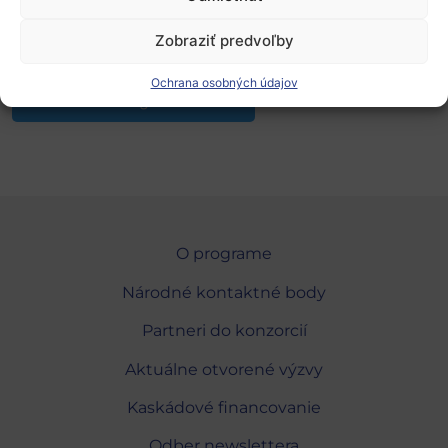
Project Reporting Templates/ CFS
Zobraziť predvoľby
Zdroj: EK, 14 . 3. 2023, akt. 22.03.2023, kas
Ochrana osobných údajov
Pridať do Google Calendar
O programe
Národné kontaktné body
Partneri do konzorcií
Aktuálne otvorené výzvy
Kaskádové financovanie
Odber newslettera