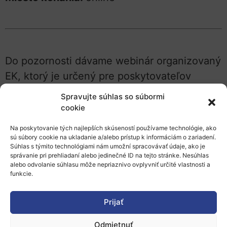
Do pozornosti dávame webinár organizovaný
EK, ktorý je určený pre poskytovateľov
certifikátov o účtovnej závierke v grantoch
Spravujte súhlas so súbormi
programu Horizont 2020. Webinár bude dňa
cookie
21. 3. 2023 od 9:30 -12:00 hod.
Na poskytovanie tých najlepších skúseností používame technológie, ako
sú súbory cookie na ukladanie a/alebo prístup k informáciám o zariadení.
Webinár sa uskutoční cez platformu
YouTube
Súhlas s týmito technológiami nám umožní spracovávať údaje, ako je
správanie pri prehliadaní alebo jedinečné ID na tejto stránke. Nesúhlas
live stream
a otázky môžete adresovať cez
alebo odvolanie súhlasu môže nepriaznivo ovplyvniť určité vlastnosti a
platformu SLI.do.
funkcie.
Aktualizované dokumenty nájdete na FTO
Prijať
portále v časti:
Reference document page/
Odmietnuť