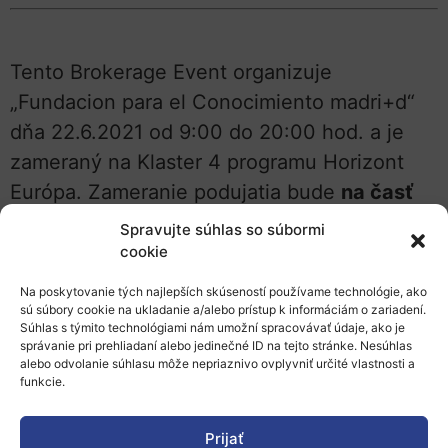
Tento Brokerage Event organizuje
„Fundacion para el Conocimiento madri+d“
dňa 22.6.2021 od 9:00 do 20:00 hod. a je
zameraný na Klaster 4 programu Horizont
Európa. Zameranie podujatia bude
na časť
priemyslu
, ktorá je v pracovnom programe
Spravujte súhlas so súbormi
Klastra 4 v destinácii 1 a destinácii 2.
cookie
Na poskytovanie tých najlepších skúseností používame technológie, ako
Podujatie sa bude konať online
na platforme
sú súbory cookie na ukladanie a/alebo prístup k informáciám o zariadení.
b2match.
Súhlas s týmito technológiami nám umožní spracovávať údaje, ako je
správanie pri prehliadaní alebo jedinečné ID na tejto stránke. Nesúhlas
alebo odvolanie súhlasu môže nepriaznivo ovplyvniť určité vlastnosti a
Registrácia je otvorená do 22.6.2021.
funkcie.
Viac informácií a možnosť registrácie
Prijať