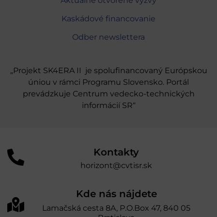
Aktuálne otvorené výzvy
Kaskádové financovanie
Odber newslettera
„Projekt SK4ERA II je spolufinancovaný Európskou
úniou v rámci Programu Slovensko. Portál
prevádzkuje Centrum vedecko-technických
informácií SR“
Kontakty
horizont@cvtisr.sk
Kde nás nájdete
Lamačská cesta 8A, P.O.Box 47, 840 05