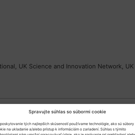
ational, UK Science and Innovation Network, UK 
Spravujte súhlas so súbormi cookie
ience and Innovation Network a UK Research Of
poskytovanie tých najlepších skúseností používame technológie, ako sú súbory
 počas ktorého budú predstavené aktuálne info
kie na ukladanie a/alebo prístup k informáciám o zariadení. Súhlas s týmito
hnológiami nám umožní spracovávať údaje, ako je správanie pri prehliadaní aleb