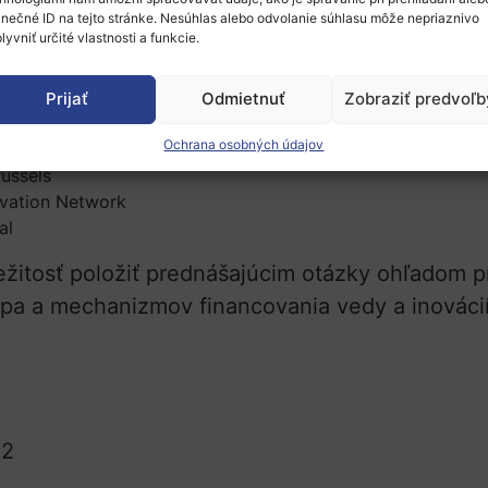
ópa
.
inečné ID na tejto stránke. Nesúhlas alebo odvolanie súhlasu môže nepriaznivo
lyvniť určité vlastnosti a funkcie.
ieť sa najnovšie informácie o účasti Spojenéh
 Spojeného kráľovstva o dodatočných investíc
Prijať
Odmietnuť
Zobraziť predvoľb
Ochrana osobných údajov
russels
ovation Network
al
ežitosť položiť prednášajúcim otázky ohľadom 
ópa a mechanizmov financovania vedy a inovácií
22