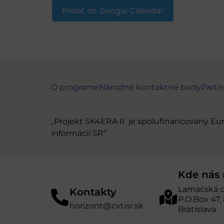
Pridať do Google Calendar
O programe
Národné kontaktné body
Partn
„Projekt SK4ERA II je spolufinancovaný E
informácií SR“
Kde nás 
Lamačská c
Kontakty
P.O.Box 47,
horizont@cvtisr.sk
Bratislava