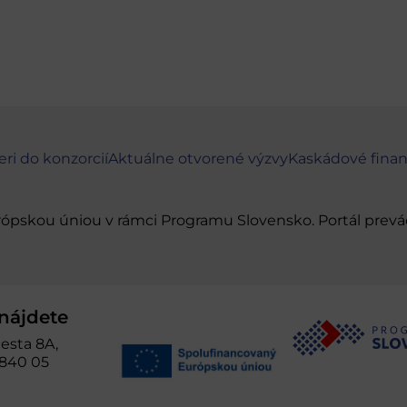
eri do konzorcií
Aktuálne otvorené výzvy
Kaskádové fina
urópskou úniou v rámci Programu Slovensko. Portál pr
nájdete
esta 8A,
 840 05