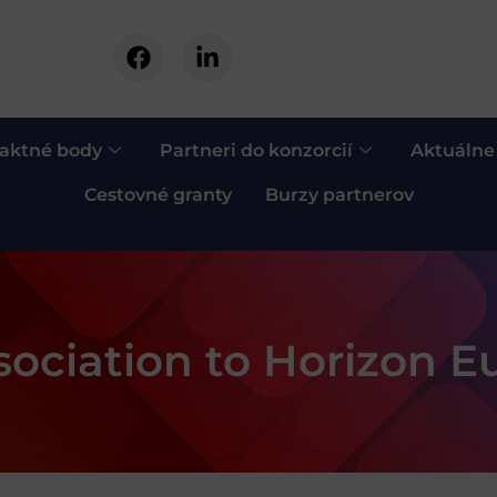
aktné body
Partneri do konzorcií
Aktuálne
Cestovné granty
Burzy partnerov
ociation to Horizon E