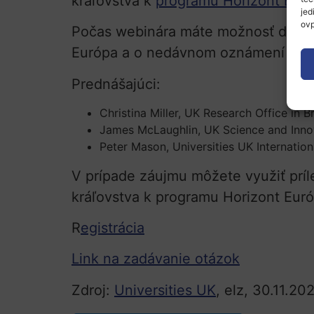
kráľovstva k
programu Horizont Eur
jed
ovp
Počas webinára máte možnosť dozved
Európa a o nedávnom oznámení vlády
Prednášajúci:
Christina Miller, UK Research Office in B
James McLaughlin, UK Science and Inn
Peter Mason, Universities UK Internation
V prípade záujmu môžete využiť príl
kráľovstva k programu Horizont Eur
R
egistrácia
Link na zadávanie otázok
Zdroj:
Universities UK
, elz, 30.11.20