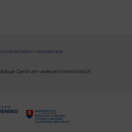
ncovanie
Odber newslettera
evádzkuje Centrum vedecko-technických