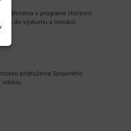
o kráľovstva v programe Horizont
iách do výskumu a inovácií.
y
procesu pridruženia Spojeného
 vládou.