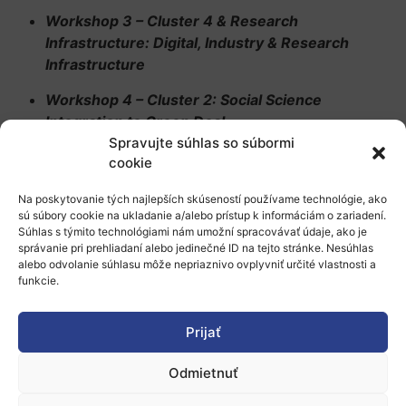
Workshop 3 – Cluster 4 & Research
Infrastructure: Digital, Industry & Research
Infrastructure
Workshop 4 – Cluster 2: Social Science
Integration to Green Deal
Spravujte súhlas so súbormi
V rámci podujatia je možné si vopred
cookie
dohodnúť online stretnutia prostredníctvom
Na poskytovanie tých najlepších skúseností používame technológie, ako
platformy b2match. Pre tipy ako si hľadať
sú súbory cookie na ukladanie a/alebo prístup k informáciám o zariadení.
Súhlas s týmito technológiami nám umožní spracovávať údaje, ako je
partnerov do konzorcia a pripraviť pitch
správanie pri prehliadaní alebo jedinečné ID na tejto stránke. Nesúhlas
prezentáciu si pozrite naše
E-learningové
alebo odvolanie súhlasu môže nepriaznivo ovplyvniť určité vlastnosti a
funkcie.
video Hľadanie partnerov do konzorcií
.
Prijať
Viac informácií a možnosť registrácie na
podujatie
Odmietnuť
Možnosť požiadať o preplatenie