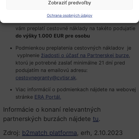
Zobraziť predvoľby
cestovných nákladov:
Ochrana osobných údajov
Národná kancelária Horizontu so sídlom v CVTI SR
vám preplatí cestovné náklady na takéto podujatie
do výšky 1.000
EUR pre osobu
Podmienkou preplatenia cestovných nákladov je
vyplnenie
žiadosti o účasť na Partnerskej burze
,
ktorú je potrebné zaslať minimálne 21 dní pred
podujatím na emailovú adresu:
cestovnegranty@cvtisr.sk
.
Viac informácií o podmienkach nájdete na webovej
stránke
ERA Portál.
Informácie o konaní relevantných
partnerských burzách nájdete
tu
.
Zdroj:
b2match platforma
, erh, 2.10.2023