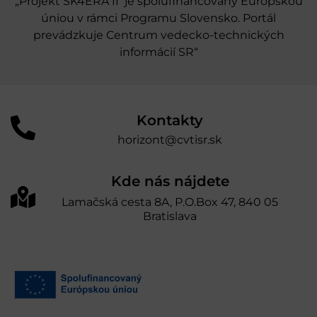
„Projekt SK4ERA II je spolufinancovaný Európskou
úniou v rámci Programu Slovensko. Portál
prevádzkuje Centrum vedecko-technických
informácií SR“
Kontakty
horizont@cvtisr.sk
Kde nás nájdete
Lamačská cesta 8A, P.O.Box 47, 840 05
Bratislava