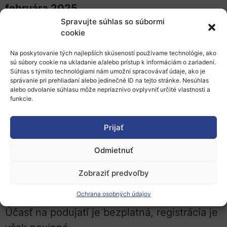
februára 2025.
Spravujte súhlas so súbormi
Toto dynamické podujatie sa uskutoční v
cookie
sídle Národnej rady pre výskum – Consiglio
Na poskytovanie tých najlepších skúseností používame technológie, ako
Nazionale delle Ricerche (CNR) v Ríme v
sú súbory cookie na ukladanie a/alebo prístup k informáciám o zariadení.
Súhlas s týmito technológiami nám umožní spracovávať údaje, ako je
Taliansku a budú na ňom predstavené
správanie pri prehliadaní alebo jedinečné ID na tejto stránke. Nesúhlas
inovatívne prístupy, myšlienky a diskusie
alebo odvolanie súhlasu môže nepriaznivo ovplyvniť určité vlastnosti a
funkcie.
zamerané na mestskú klimatickú
spravodlivosť, komunikáciu, alternatívne
Prijať
ekonomiky a otázky rovnosti v súčasných
Odmietnuť
mestách.
Zobraziť predvoľby
Plenárne zasadnutia prvého dňa
konferencie 26. júna budú vysielané online
.
Ochrana osobných údajov
Účasť na podujatí je bezplatná, registrácia je