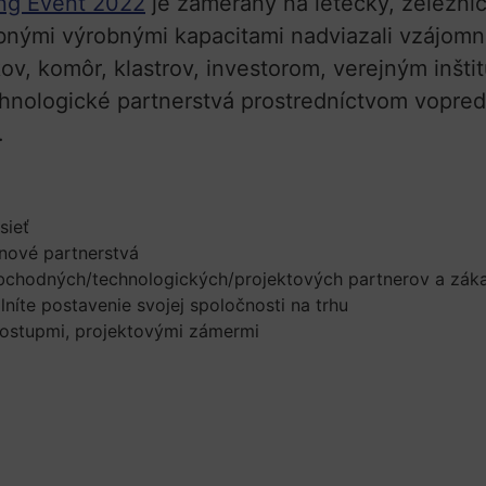
ing Event 2022
je zameraný na letecký, železni
obnými výrobnými kapacitami nadviazali vzájomné
ov, komôr, klastrov, investorom, verejným inšt
chnologické partnerstvá prostredníctvom vopred
.
sieť
nové partnerstvá
 obchodných/technologických/projektových partnerov a zák
níte postavenie svojej spoločnosti na trhu
postupmi, projektovými zámermi