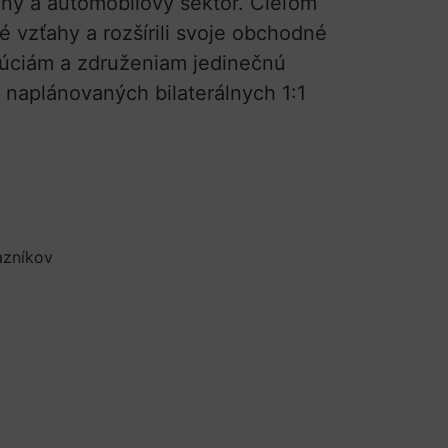
čný a automobilový sektor. Cieľom
 vzťahy a rozšírili svoje obchodné
itúciám a združeniam jedinečnú
 naplánovaných bilaterálnych 1:1
azníkov