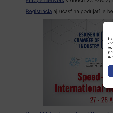
Europe Network
v dňoch 27. -28. apr
Registrácia
aj účasť na podujatí je b
Na 
coo
tec
jed
ovp