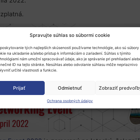
íla 2022.
ezplatná.
Spravujte súhlas so súbormi cookie
poskytovanie tých najlepších skúseností používame technológie, ako sú súbory
kie na ukladanie a/alebo prístup k informáciám o zariadení. Súhlas s týmito
hnológiami nám umožní spracovávať údaje, ako je správanie pri prehliadaní aleb
inečné ID na tejto stránke. Nesúhlas alebo odvolanie súhlasu môže nepriaznivo
lyvniť určité vlastnosti a funkcie.
Prijať
Odmietnuť
Zobraziť predvoľb
Ochrana osobných údajov