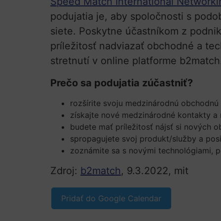
Speed Match International Network
podujatia je, aby spoločnosti s pod
siete. Poskytne účastníkom z podnik
príležitosť nadviazať obchodné a te
stretnutí v online platforme b2match
Prečo sa podujatia zúčastniť?
rozšírite svoju medzinárodnú obchodnú 
získajte nové medzinárodné kontakty a 
budete mať príležitosť nájsť si nových
spropagujete svoj produkt/služby a posil
zoznámite sa s novými technológiami, 
Zdroj:
b2match
, 9.3.2022, mit
Pridať do Google Calendar