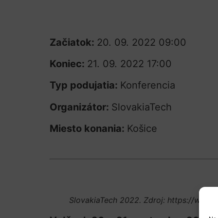
Začiatok:
20. 09. 2022 09:00
Koniec:
21. 09. 2022 17:00
Typ podujatia:
Konferencia
Organizátor:
SlovakiaTech
Miesto konania:
Košice
SlovakiaTech 2022. Zdroj: https://www.s