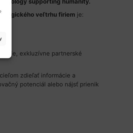
echnology supporting humanity.
o
nologického veľtrhu firiem
je:
y
štúdie, exkluzívne partnerské
 cieľom zdieľať informácie a
ovačný potenciál alebo nájsť prienik