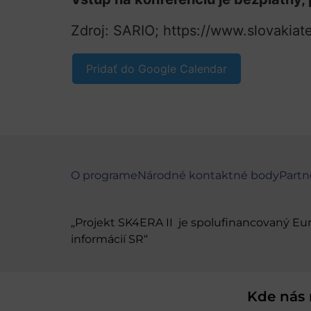
Zdroj: SARIO; https://www.slovakiate
Pridať do Google Calendar
O programe
Národné kontaktné body
Partn
„Projekt SK4ERA II je spolufinancovaný E
informácií SR“
Kde nás 