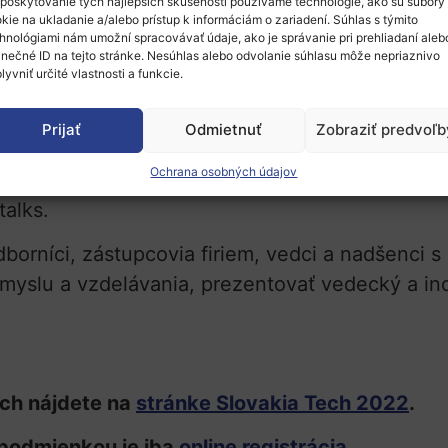
sa uskutoční podujatie SlovakiaTech 2022 – T
poskytovanie tých najlepších skúseností používame technológie, ako sú súbory
kie na ukladanie a/alebo prístup k informáciám o zariadení. Súhlas s týmito
hnológiami nám umožní spracovávať údaje, ako je správanie pri prehliadaní aleb
árodnej odbornej konferencie a inovačno-tech
inečné ID na tejto stránke. Nesúhlas alebo odvolanie súhlasu môže nepriaznivo
lyvniť určité vlastnosti a funkcie.
ky, logistiky, poľnohospodárstva,
ológií,
Prijať
Odmietnuť
Zobraziť predvoľb
nitorovanie pacienta.
Ochrana osobných údajov
ahraničných a slovenských spíkrov, prípadové 
talks.
dborníci, zástupcovia firiem, vedci a nadšenci s
iemyslu a vzdelávania, prezentovať vedecký a in
och nájdete na
stránke Slovakia Tech 2022
.
 podmienkou je iba
online registrácia
.