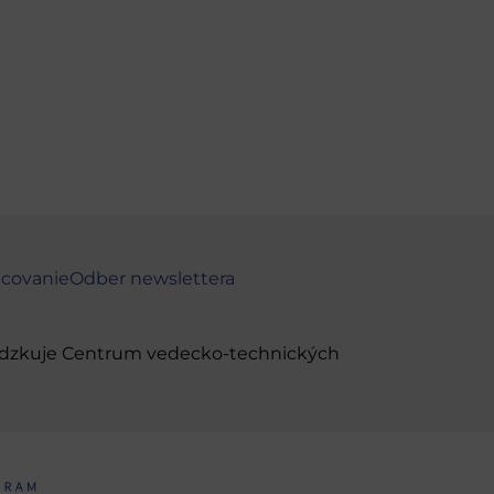
ncovanie
Odber newslettera
evádzkuje Centrum vedecko-technických