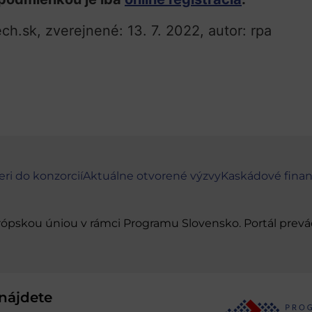
ch.sk, zverejnené: 13. 7. 2022, autor: rpa
eri do konzorcií
Aktuálne otvorené výzvy
Kaskádové fina
urópskou úniou v rámci Programu Slovensko. Portál pr
nájdete