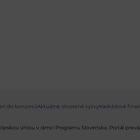
eri do konzorcií
Aktuálne otvorené výzvy
Kaskádové fina
urópskou úniou v rámci Programu Slovensko. Portál pr