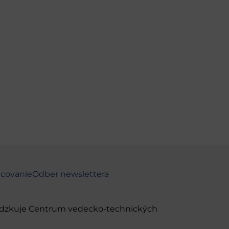
ncovanie
Odber newslettera
evádzkuje Centrum vedecko-technických