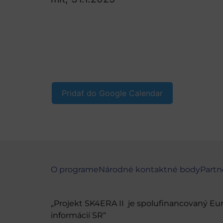
Pridať do Google Calendar
O programe
Národné kontaktné body
Partn
„Projekt SK4ERA II je spolufinancovaný E
informácií SR“