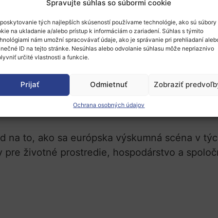
Spravujte súhlas so súbormi cookie
ort Research conference 2025
, ktorá sa koná 
poskytovanie tých najlepších skúseností používame technológie, ako sú súbory
viac o úspechoch európskych projektov
v oblas
kie na ukladanie a/alebo prístup k informáciám o zariadení. Súhlas s týmito
hnológiami nám umožní spracovávať údaje, ako je správanie pri prehliadaní aleb
inečné ID na tejto stránke. Nesúhlas alebo odvolanie súhlasu môže nepriaznivo
sledky projektov, ktoré boli podporené v rámc
lyvniť určité vlastnosti a funkcie.
urópa, ako aj ich očakávané dopady.
Prijať
Odmietnuť
Zobraziť predvoľb
ajú aj na ďalšie kroky v oblasti výskumu dopra
a, logistika, inteligentné dopravné systémy, b
Ochrana osobných údajov
d na to, ako sa európska výskumná scéna v tých
 pre životné prostredie, hospodárstvo a spoloč