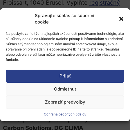
Froissart, 1040 Brusel. Vyplňte
registračný
formulár
, ak sa chcete podujatia zúčastniť
Spravujte súhlas so súbormi
osobne.
cookie
Podujatie sa bude tiež vysielať a nahrávať
Na poskytovanie tých najlepších skúseností používame technológie, ako
sú súbory cookie na ukladanie a/alebo prístup k informáciám o zariadení.
cez internet.
Zaregistrujte
sa a prihláste na
Súhlas s týmito technológiami nám umožní spracovávať údaje, ako je
správanie pri prehliadaní alebo jedinečné ID na tejto stránke. Nesúhlas
Platformu výskumnej a inovačnej komunity,
alebo odvolanie súhlasu môže nepriaznivo ovplyvniť určité vlastnosti a
aby ste mohli sledovať relácie online.
funkcie.
Program
:
Prijať
08:30 | Registrácia
Odmietnuť
09:30 | Privítanie a úvod | Director-General,
Zobraziť predvoľby
DG RTD
Ochrana osobných údajov
09:40 | Inovačný fond | Policy Officer Low
Carbon Solutions, DG CLIMA