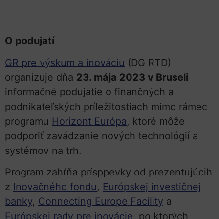
O podujatí
GR pre výskum a inováciu
(DG RTD)
organizuje dňa
23. mája 2023 v Bruseli
informačné podujatie o finančných a
podnikateľských príležitostiach mimo rámec
programu
Horizont Európa
, ktoré môže
podporiť zavádzanie nových technológií a
systémov na trh.
Program zahŕňa prísppevky od prezentujúcih
z
Inovačného fondu
,
Európskej investičnej
banky
,
Connecting Europe Facility
a
Európskej rady pre inovácie
, po ktorých