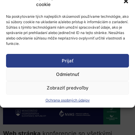
diskusie so zástupcami domáceho aj
cookie
medzinárodného vodíkového sektora.
Na poskytovanie tých najlepších skúseností používame technológie, ako
prvej slovenskej vodíkovej konferencii
H2SK
sú súbory cookie na ukladanie a/alebo prístup k informáciám o zariadení.
Súhlas s týmito technológiami nám umožní spracovávať údaje, ako je
FORUM
s vašimi kolegami, partnermi a
správanie pri prehliadaní alebo jedinečné ID na tejto stránke. Nesúhlas
alebo odvolanie súhlasu môže nepriaznivo ovplyvniť určité vlastnosti a
spoločnosťami, ktoré by mohli mať o toto
funkcie.
vodíkové podujatie záujem.
Prijať
Odmietnuť
Zobraziť predvoľby
Ochrana osobných údajov
Web stránka
konferencie so všetkými