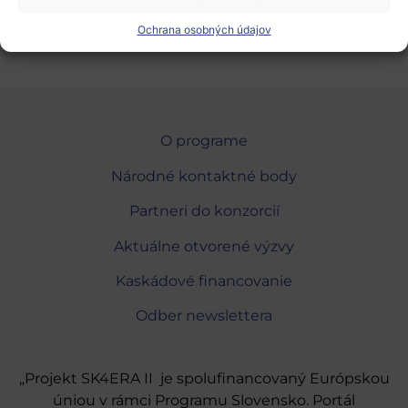
Pridať do Google Calendar
Ochrana osobných údajov
O programe
Národné kontaktné body
Partneri do konzorcií
Aktuálne otvorené výzvy
Kaskádové financovanie
Odber newslettera
„Projekt SK4ERA II je spolufinancovaný Európskou
úniou v rámci Programu Slovensko. Portál