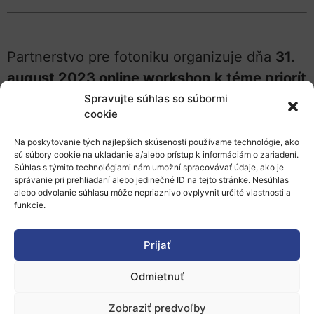
Partnerstvo pre fotoniku organizuje dňa
31.
august 2023 online workshop k téme priorít
výskumu a inovácií v oblasti fotoniky
pre
Spravujte súhlas so súbormi
cookie
výzvy programu Horizont Európa v
nadchádzajúcich rokoch.
Na poskytovanie tých najlepších skúseností používame technológie, ako
sú súbory cookie na ukladanie a/alebo prístup k informáciám o zariadení.
Súhlas s týmito technológiami nám umožní spracovávať údaje, ako je
Tematicky sa zameriava najmä na oblasti
správanie pri prehliadaní alebo jedinečné ID na tejto stránke. Nesúhlas
bezpečnosti, vesmíru a obrany.
alebo odvolanie súhlasu môže nepriaznivo ovplyvniť určité vlastnosti a
funkcie.
Viac informácií, program podujatia a
registráciu nájdete na web stránke
.
Prijať
Zdroj:
Photonics21
, erh, 14.08.2023
Odmietnuť
Zobraziť predvoľby