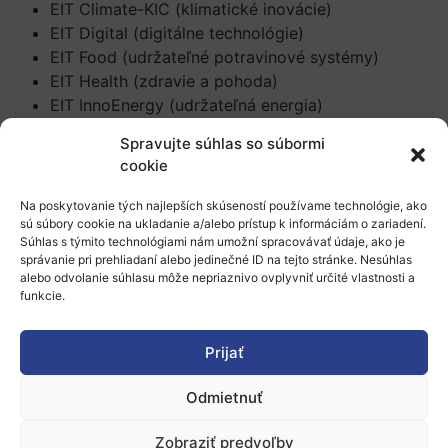
EIT Climate-KIC (klimatické inovácie)
EIT Digital (digitálne technológie)
EIT Food (udržateľné potravinové systémy)
EIT Health (zdravie a pohoda)
EIT InnoEnergy (udržateľná energia)
EIT Manufacturing (pokročilá výroba)
Spravujte súhlas so súbormi
EIT RawMaterials (suroviny a cirkulárna
cookie
ekonomika)
EIT Urban Mobility (budúcnosť mobility)
Na poskytovanie tých najlepších skúseností používame technológie, ako
EIT Culture & Creativity (kreatívne odvetvia)
sú súbory cookie na ukladanie a/alebo prístup k informáciám o zariadení.
Súhlas s týmito technológiami nám umožní spracovávať údaje, ako je
správanie pri prehliadaní alebo jedinečné ID na tejto stránke. Nesúhlas
alebo odvolanie súhlasu môže nepriaznivo ovplyvniť určité vlastnosti a
V celej Európe sa mnohé korporácie a malé a
funkcie.
stredné podniky aktívne zapájajú do
Prijať
projektov EIT, čerpajú výhody z európskeho
know-how, financovania a medzinárodných
Odmietnuť
sietí. Vďaka novému Hubu v Košiciach budú
Zobraziť predvoľby
mať teraz aj slovenské firmy rovnaké