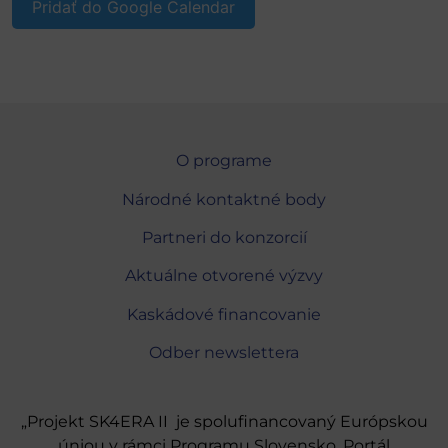
Pridať do Google Calendar
O programe
Národné kontaktné body
Partneri do konzorcií
Aktuálne otvorené výzvy
Kaskádové financovanie
Odber newslettera
„Projekt SK4ERA II je spolufinancovaný Európskou
úniou v rámci Programu Slovensko. Portál