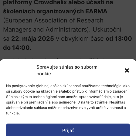
platformy Crowdhelix alebo účasti na
školeniach organizovaných EARMA
(European Association of Research
Managers and Administrators). Uskutoční
sa
22. mája 2025
v obvyklom čase
od 13:00
do 14:00
.
Podujatie je určené pre
pokročilých
Spravujte súhlas so súbormi
uchádzačov
. Sprevádzať témou vás bude
cookie
Zuzana Reptová
(NCP pre ERC a MSCA) a
Na poskytovanie tých najlepších skúseností používame technológie, ako
Kvetoslava Papanová
, koordinátorka
sú súbory cookie na ukladanie a/alebo prístup k informáciám o zariadení.
národných kontaktných bodov pre program
Súhlas s týmito technológiami nám umožní spracovávať údaje, ako je
správanie pri prehliadaní alebo jedinečné ID na tejto stránke. Nesúhlas
Horizont Európa). Detailne vysvetlia
alebo odvolanie súhlasu môže nepriaznivo ovplyvniť určité vlastnosti a
funkcie.
fungovanie platformy Crowdhelix, jej
funkcionality a výhody, a zároveň priblížia
Prijať
význam, činnosť a benefity členstva v