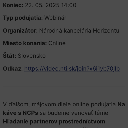
Koniec:
22. 05. 2025 14:00
Typ podujatia:
Webinár
Organizátor:
Národná kancelária Horizontu
Miesto konania:
Online
Štát:
Slovensko
Odkaz:
https://video.nti.sk/join?x6i1yb70jlb
V ďalšom, májovom diele online podujatia
Na
káve s NCPs
sa budeme venovať téme
Hľadanie partnerov prostredníctvom