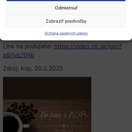
Európskej asociácii správcov a projektových
Odmietnuť
manažérov pre výskum (EARMA) v
Zobraziť predvoľby
nadväznosti na hľadanie partnerov do
konzorcia.
Ochrana osobných údajov
Link na podujatie:
https://video.nti.sk/join?
x6i1yb70jlb
Zdroj: kvp, 20.2.2025