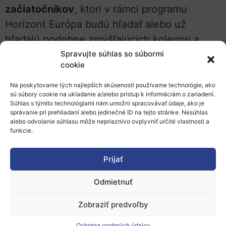
začiatočníkov
, ktorí v rámci programu
Horizont Európa budú hľadať alebo už
hľadajú podobne zmýšľajúcich kolegov a
kolegyne s identickým výskumným
Spravujte súhlas so súbormi
cookie
zámerom. Počas jednej hodiny sa zameriame
na praktické rady a detaily ohľadom
Na poskytovanie tých najlepších skúseností používame technológie, ako
sú súbory cookie na ukladanie a/alebo prístup k informáciám o zariadení.
prezentácie pre potenciálnych partnerov v
Súhlas s týmito technológiami nám umožní spracovávať údaje, ako je
správanie pri prehliadaní alebo jedinečné ID na tejto stránke. Nesúhlas
konzorciu (tzv. pitching). Zároveň na
alebo odvolanie súhlasu môže nepriaznivo ovplyvniť určité vlastnosti a
zdieľanej obrazovke ukážeme, ako správne
funkcie.
vyplniť formulár na hľadanie partnerov.
Prijať
Link na podujatie:
https://video.nti.sk/join?
x6i1yb70jlb
Odmietnuť
Zdroj: kvp, 19. 2. 2025
Zobraziť predvoľby
Ochrana osobných údajov