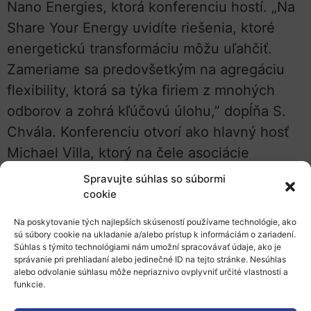
Nano Energies, ktorá konferenciu hostí. „Na
Share Your Energy uvidíte riešenia, ktoré
energetickú transformáciu môžu uľahčiť.
Zameriame sa predovšetkým na agregáciu
flexibility, ktorá sa týka firiem z mnohých
odborov a zohrá kľúčovú úlohu,” dopĺňa S.
Chvála. Konferenciu otvorí ako hlavný hosť
Michael Villa, ktorý na čele asociácie
SmartEn naprieč väčšinou Európy rieši, ako
Spravujte súhlas so súbormi
rýchlo a lacno prejsť na čistú energiu – a ako
cookie
s tým môžu pomôcť flexibilní spotrebitelia.
Na poskytovanie tých najlepších skúseností používame technológie, ako
Nasledovať bude panelová diskusia, ktorá sa
sú súbory cookie na ukladanie a/alebo prístup k informáciám o zariadení.
Súhlas s týmito technológiami nám umožní spracovávať údaje, ako je
zameria na najpálčivejšie otázky dnešnej
správanie pri prehliadaní alebo jedinečné ID na tejto stránke. Nesúhlas
alebo odvolanie súhlasu môže nepriaznivo ovplyvniť určité vlastnosti a
energetiky: aké budú ceny elektriny a plynu,
funkcie.
stabilita ich dodávok a ako sa pripraviť na