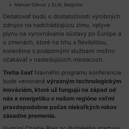
Manuel Gálvez z ELIA, Belgicko
Debatovať budú o dostatočnosti výrobných
zdrojov na nadchádzajúcu zimu, vplyve
plynu na vyrovnávanie sústavy po Európe a
o zmenách, ktoré na trhu s flexibilitou,
konkrétne s podpornými službami možno
očakávať v nasledujúcich mesiacoch.
Tretia časť
hlavného programu konferencie
bude venovaná
výrazným technologickým
inováciám, ktoré už fungujú na západ od
nás a energetiku v našom regióne veľmi
pravdepodobne počas niekoľkých rokov
zásadne premenia.
Vystúpi Charlie Blair zo škótskeho startupu