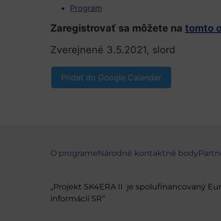
Program
Zaregistrovať sa môžete na
tomto 
Zverejnené 3.5.2021, slord
Pridať do Google Calendar
O programe
Národné kontaktné body
Partn
„Projekt SK4ERA II je spolufinancovaný E
informácií SR“