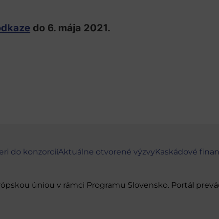
odkaze
do 6. mája 2021.
eri do konzorcií
Aktuálne otvorené výzvy
Kaskádové fina
urópskou úniou v rámci Programu Slovensko. Portál pr