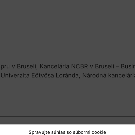
pru v Bruseli, Kancelária NCBR v Bruseli – Bus
Univerzita Eötvösa Loránda, Národná kancelári
Spravujte súhlas so súbormi cookie