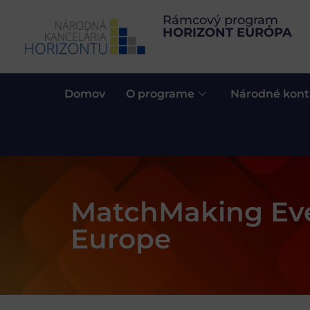
Rámcový program
HORIZONT EURÓPA
Domov
O programe
Národné kont
MatchMaking Eve
Europe