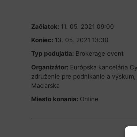
Začiatok:
11. 05. 2021 09:00
Koniec:
13. 05. 2021 13:30
Typ podujatia:
Brokerage event
Organizátor:
Európska kancelária Cy
združenie pre podnikanie a výskum, 
Maďarska
Miesto konania:
Online