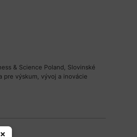
iness & Science Poland, Slovinské
a pre výskum, vývoj a inovácie