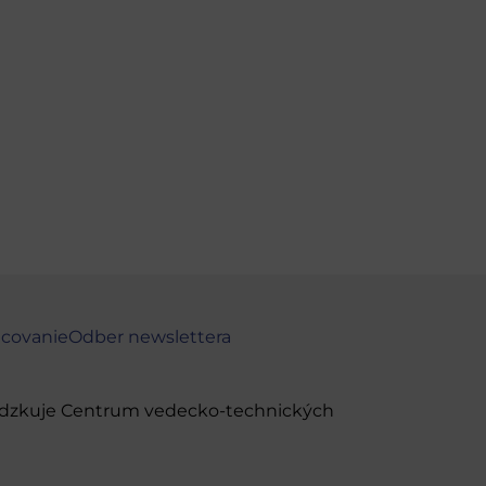
ncovanie
Odber newslettera
evádzkuje Centrum vedecko-technických