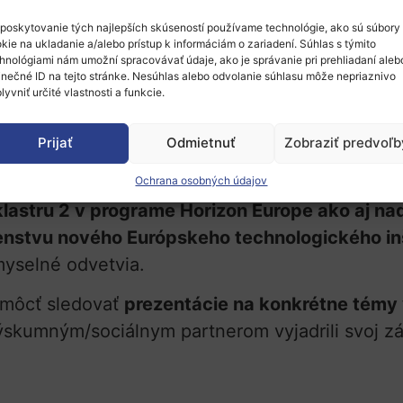
poskytovanie tých najlepších skúseností používame technológie, ako sú súbory
ujatie zamerané na
Klaster 2: Kultúra, tvorivos
kie na ukladanie a/alebo prístup k informáciám o zariadení. Súhlas s týmito
tou cyperských, gréckych, poľských, slovinskýc
hnológiami nám umožní spracovávať údaje, ako je správanie pri prehliadaní aleb
inečné ID na tejto stránke. Nesúhlas alebo odvolanie súhlasu môže nepriaznivo
a výskumnú a inovačnú komunitu zo všetkých pia
lyvniť určité vlastnosti a funkcie.
rtnerov, na ktorej sa môžu podeliť o svoje ná
ámci programu Horizon Europe, najmä
v oblast
Prijať
Odmietnuť
Zobraziť predvoľb
kultúrneho a kreatívneho priemyslu“.
Ochrana osobných údajov
klastru 2 v programe Horizon Europe ako aj 
nstvu nového Európskeho technologického inš
myselné odvetvia.
 môcť sledovať
prezentácie na konkrétne témy 
umným/sociálnym partnerom vyjadrili svoj záu