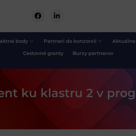
aktné body
Partneri do konzorcií
Aktuálne
Cestovné granty
Burzy partnerov
nt ku klastru 2 v pro