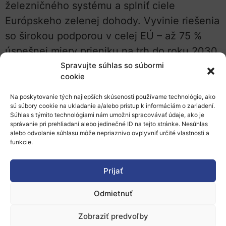
železničného systému a splniť ciele
Európskeho zelenej dohody. Vyvinie riešenia
so širokou podporou v celej EÚ – až 75 %
úspešnej miery prieniku na trh do roku 2030,
zlepšenie konkurencieschopnosti
Spravujte súhlas so súbormi
cookie
železničnej dopravy a podpora vedúceho
európskeho technologického postavenia v
Na poskytovanie tých najlepších skúseností používame technológie, ako
sú súbory cookie na ukladanie a/alebo prístup k informáciám o zariadení.
železničnej doprave.
Súhlas s týmito technológiami nám umožní spracovávať údaje, ako je
správanie pri prehliadaní alebo jedinečné ID na tejto stránke. Nesúhlas
Partnerstvo pre európske železnice si dáva
alebo odvolanie súhlasu môže nepriaznivo ovplyvniť určité vlastnosti a
funkcie.
za cieľ zabezpečiť vysokokapacitnú
integráciu európskej železničnej siete
Prijať
odstraňovaním prekážok interoperability a
poskytovaním riešení pre plnú integráciu,
Odmietnuť
ktoré sa budú vzťahovať na riadenie dopravy,
Zobraziť predvoľby
vozidlá, infraštruktúru a služby, a to so