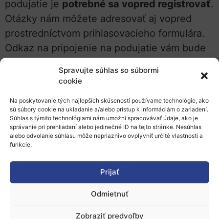
podujatie je
potrebné sa vopred registrovať
.
Otázky nám môžete adresovať aj vopred
prostredníctvom prihlasovacieho formulára.
Odkaz na pripojenie na podujatie vám bude
zaslaný na emailovú adresu po registrácii na
Spravujte súhlas so súbormi
podujatie. Starostlivo si ho uchovajte.
cookie
Program podujatia – zmena programu
Na poskytovanie tých najlepších skúseností používame technológie, ako
sú súbory cookie na ukladanie a/alebo prístup k informáciám o zariadení.
vyhradená organizátorom
Súhlas s týmito technológiami nám umožní spracovávať údaje, ako je
správanie pri prehliadaní alebo jedinečné ID na tejto stránke. Nesúhlas
Prednášky týkajúce sa KIC EIT zastrešené
alebo odvolanie súhlasu môže nepriaznivo ovplyvniť určité vlastnosti a
funkcie.
zahraničnými rečníkmi budú prezentované
v anglickom jazyku bez tlmočenia.
Prijať
Prezentácie z podujatia:
Odmietnuť
Národná kancelária Horizontu a jej služby
–
Zobraziť predvoľby