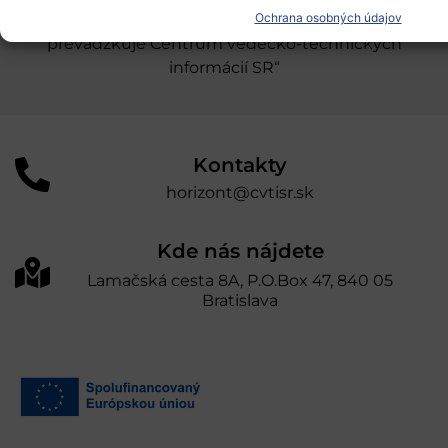
Ochrana osobných údajov
úniou v rámci Programu Slovensko. Portál
prevádzkuje Centrum vedecko-technických
informácií SR“
Kontakty
horizont@cvtisr.sk
Kde nás nájdete
Lamačská cesta 8A, P.O.Box 47, 840 05
Bratislava