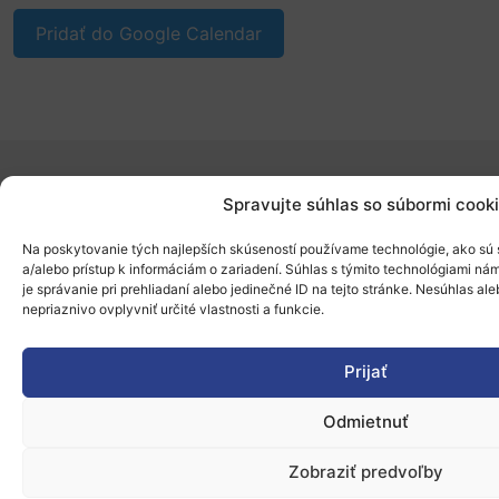
Pridať do Google Calendar
Spravujte súhlas so súbormi cook
O programe
Národné kontaktné body
Na poskytovanie tých najlepších skúseností používame technológie, ako sú 
a/alebo prístup k informáciám o zariadení. Súhlas s týmito technológiami n
Partneri do konzorcií
je správanie pri prehliadaní alebo jedinečné ID na tejto stránke. Nesúhlas a
nepriaznivo ovplyvniť určité vlastnosti a funkcie.
Aktuálne otvorené výzvy
Prijať
Kaskádové financovanie
Odber newslettera
Odmietnuť
Zobraziť predvoľby
„Projekt SK4ERA II je spolufinancovaný Európskou