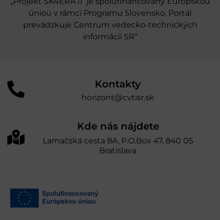
„Projekt SK4ERA II je spolufinancovaný Európskou
úniou v rámci Programu Slovensko. Portál
prevádzkuje Centrum vedecko-technických
informácií SR“
Kontakty
horizont@cvtisr.sk
Kde nás nájdete
Lamačská cesta 8A, P.O.Box 47, 840 05
Bratislava