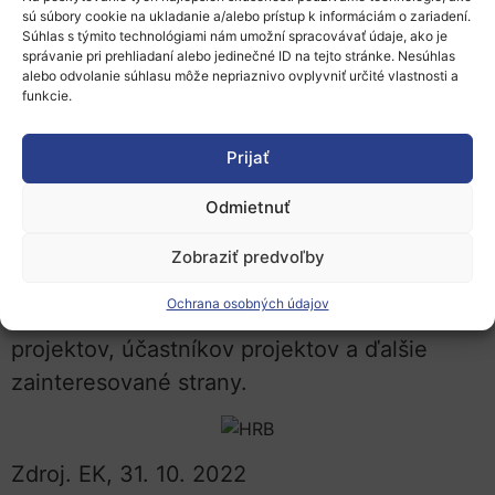
je bezplatná. Tieto služby sú poskytované
sú súbory cookie na ukladanie a/alebo prístup k informáciám o zariadení.
Súhlas s týmito technológiami nám umožní spracovávať údaje, ako je
odborníkmi a pokrývajú niekoľko možností a
správanie pri prehliadaní alebo jedinečné ID na tejto stránke. Nesúhlas
alebo odvolanie súhlasu môže nepriaznivo ovplyvniť určité vlastnosti a
ciest pre šírenie a využívanie, najmä však
funkcie.
portfólia pre šírenie (Dissemination) a
využívanie výsledkov (Exploitation), rozvoja
Prijať
obchodného plánu a služby Go to Market.
Odmietnuť
Webinár bude informovať o službách tohto
nástroja a tiež príbehy od tých, ktorí už
Zobraziť predvoľby
využili nástroj Horizon Results Booster.
Ochrana osobných údajov
Webinár je určený pre koordinátorov
projektov, účastníkov projektov a ďalšie
zainteresované strany.
Zdroj. EK, 31. 10. 2022