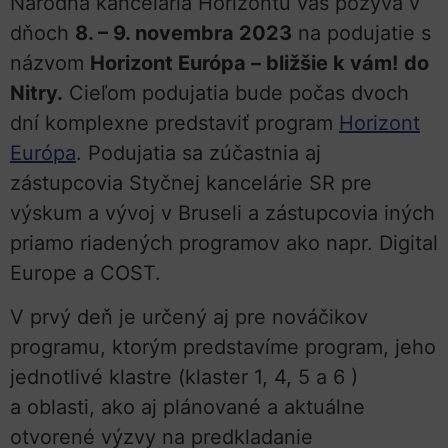
Národná kancelária Horizontu vás pozýva v
dňoch
8. – 9. novembra 2023
na podujatie s
názvom
Horizont Európa – bližšie k vám!
do
Nitry.
Cieľom podujatia bude počas dvoch
dní komplexne predstaviť program
Horizont
Európa
. Podujatia sa zúčastnia aj
zástupcovia Styčnej kancelárie SR pre
výskum a vývoj v Bruseli a zástupcovia iných
priamo riadených programov ako napr. Digital
Europe a COST.
V prvý deň je určený aj pre nováčikov
programu, ktorým predstavíme program, jeho
jednotlivé klastre (klaster 1, 4, 5 a 6 )
a oblasti, ako aj plánované a aktuálne
otvorené výzvy na predkladanie