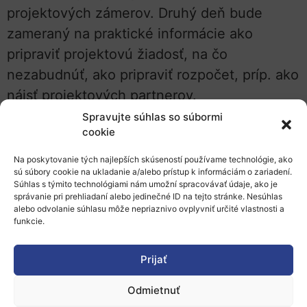
projektových zámerov. Druhý deň bude
zameraný na praktické informácie ako
pripraviť projektovú žiadosť, na čo
nezabudnúť, ako pripraviť rozpočet, príp. ako
nájsť projektových partnerov.
Spravujte súhlas so súbormi
Program
cookie
Z programu si vyberte tú časť, ktorá vás
Na poskytovanie tých najlepších skúseností používame technológie, ako
sú súbory cookie na ukladanie a/alebo prístup k informáciám o zariadení.
najviac zaujíma.
Súhlas s týmito technológiami nám umožní spracovávať údaje, ako je
správanie pri prehliadaní alebo jedinečné ID na tejto stránke. Nesúhlas
S jednotlivými národnými kontaktnými bodmi
alebo odvolanie súhlasu môže nepriaznivo ovplyvniť určité vlastnosti a
funkcie.
si môžete rezervovať bilaterálne stretnutie
(
prostredníctvom Excel tabuľky
).
Prijať
Podujatie je určené výskumníkom, vedeckým
Odmietnuť
pracovníkom z univerzít a výskumných