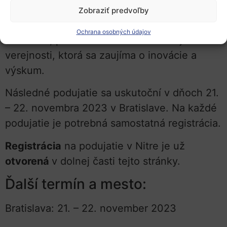
organizácií, pracovníkom projektových
Zobraziť predvoľby
oddelení, ale aj širšej vedecko-výskumnej
Ochrana osobných údajov
komunite, podnikateľom a rovnako aj
verejnosti, ktorá sa zaujíma o inovácie a
výskum.
Následné podujatie sa uskutoční v dňoch 21.
– 22. novembra 2023 v Bratislave. Na každé
podujatie je potrebná samostatná registrácia.
Registrácia
na podujatie v Nitre je už
otvorená
v dolnej časti tejto stránky.
Ďalší termín a mesto:
Bratislava: 21. – 22. november 2023