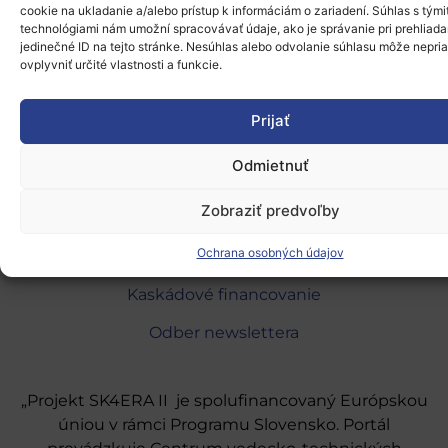
cookie na ukladanie a/alebo prístup k informáciám o zariadení. Súhlas s tými
technológiami nám umožní spracovávať údaje, ako je správanie pri prehliada
jedinečné ID na tejto stránke. Nesúhlas alebo odvolanie súhlasu môže nepri
ovplyvniť určité vlastnosti a funkcie.
Prijať
O programe
Odmietnuť
Národné kontaktné body
Zobraziť predvoľby
Partneri do konzorcií
Ochrana osobných údajov
Aktuálne otvorené výzvy
Kaskádové financovanie
Odber newslettera
„Projekt SK4ERA II je spolufinancovaný Európskou
úniou v rámci Programu Slovensko. Portál