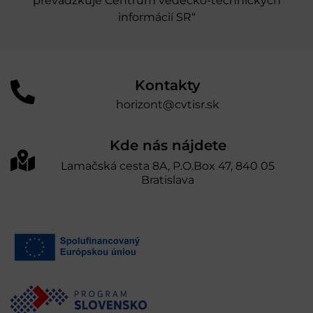
prevádzkuje Centrum vedecko-technických
informácií SR“
Kontakty
horizont@cvtisr.sk
Kde nás nájdete
Lamačská cesta 8A, P.O.Box 47, 840 05
Bratislava