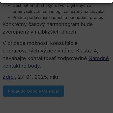
Destination 6: Etický rozvoj digitálnych a
priemyselných technológií zameraný na človeka
Postup podávania žiadostí a hodnotiaci proces
Konkrétny časový harmonogram bude
zverejnený v najbližších dňoch.
V prípade možnosti konzultácie
pripravovaných výziev v rámci Klastra 4,
neváhajte kontaktovať zodpovedné
Národné
kontaktné body
.
Zdroj
, 27. 01. 2025, mkr
Pridať do Google Calendar