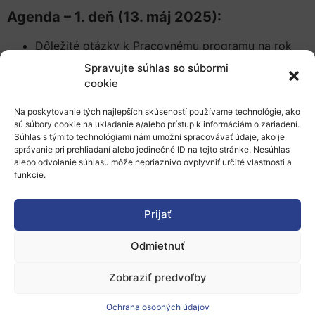
Agenda – 1. deň (13. máj 2025):
Dôležité otázky k Pracovnému programu na rok
2025
Spravujte súhlas so súbormi
Destination 1: Klimaticky neutrálna, obehová a
cookie
digitalizovaná výroba
Na poskytovanie tých najlepších skúseností používame technológie, ako
Destination 2: Zvýšená autonómia v kľúčových
sú súbory cookie na ukladanie a/alebo prístup k informáciám o zariadení.
strategických hodnotových reťazcoch pre odolný
Súhlas s týmito technológiami nám umožní spracovávať údaje, ako je
priemysel
správanie pri prehliadaní alebo jedinečné ID na tejto stránke. Nesúhlas
alebo odvolanie súhlasu môže nepriaznivo ovplyvniť určité vlastnosti a
Destination 5: Otvorená strategická autonómia pri
funkcie.
vývoji, zavádzaní a využívaní globálnych
vesmírnych infraštruktúr, služieb, aplikácií a údajov
Prijať
Agenda – 2. deň (14. mája 2025)
Destination 3: Popredné svetové dátové a
Odmietnuť
počítačové technológie
Zobraziť predvoľby
Destination 4: Digitálne a vznikajúce technológie
pre konkurencieschopnosť a prispôsobenie sa
Ochrana osobných údajov
zelenej dohode