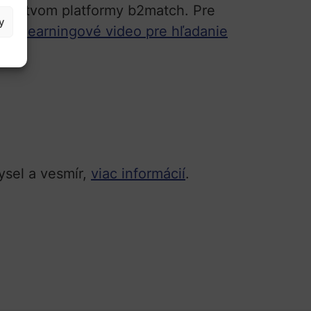
edníctvom platformy b2match. Pre
y
še
E-learningové video pre hľadanie
ysel a vesmír,
viac informácií
.