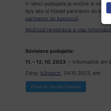
V rámci podujatia je možné si vopre
tipy ako si hľadať partnerov do konzo
partnerov do konzorcií
.
Možnosť registrácie a viac informácií
Súvisiace podujatie:
11. – 12. 10. 2023
– Informačné dni E
Zdroj:
b2match
, 04.10.2023, erh
Pridať do Google Calendar