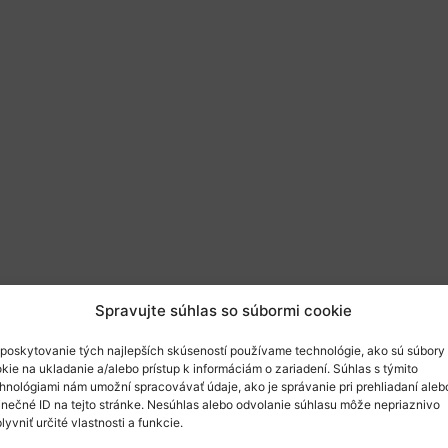
Spravujte súhlas so súbormi cookie
poskytovanie tých najlepších skúseností používame technológie, ako sú súbory
kie na ukladanie a/alebo prístup k informáciám o zariadení. Súhlas s týmito
 bodov pre klaster 4 – Digitalizácia,
organizuje 
hnológiami nám umožní spracovávať údaje, ako je správanie pri prehliadaní aleb
inečné ID na tejto stránke. Nesúhlas alebo odvolanie súhlasu môže nepriaznivo
ýzvam klastra 4 na rok 2024 v oblasti Digitalizá
lyvniť určité vlastnosti a funkcie.