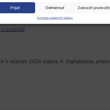
d dohodnúť online Face2Face stretnutia prostr
Prijať
Odmietnuť
Zobraziť predvoľb
rcia a pripraviť pitch prezentáciu si pozrite na
Ochrana osobných údajov
 o podujatí
K k výzvam 2024 klastra 4: Digitalizácia, priem