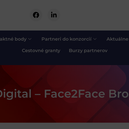
aktné body
Partneri do konzorcií
Aktuálne
Cestovné granty
Burzy partnerov
igital – Face2Face Br