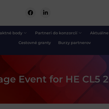
aktné body
Partneri do konzorcií
Aktuálne
Cestovné granty
Burzy partnerov
e Event for HE CL5 20