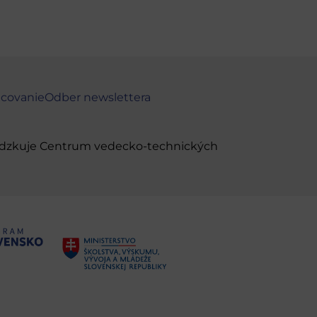
ncovanie
Odber newslettera
evádzkuje Centrum vedecko-technických