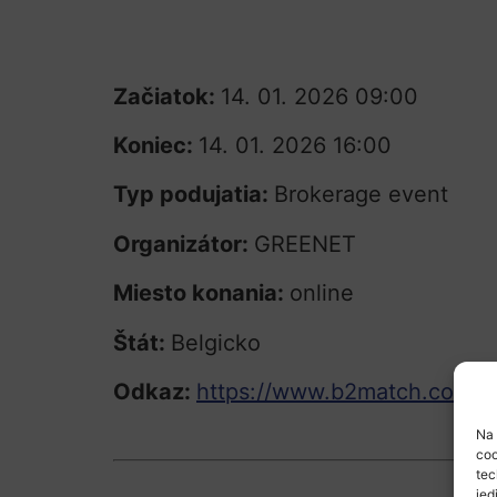
Začiatok:
14. 01. 2026 09:00
Koniec:
14. 01. 2026 16:00
Typ podujatia:
Brokerage event
Organizátor:
GREENET
Miesto konania:
online
Štát:
Belgicko
Odkaz:
https://www.b2match.com/e
Na 
coo
tec
jed