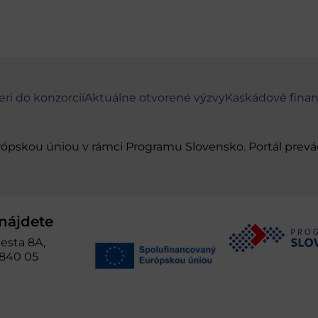
eri do konzorcií
Aktuálne otvorené výzvy
Kaskádové fina
urópskou úniou v rámci Programu Slovensko. Portál pr
nájdete
esta 8A,
 840 05