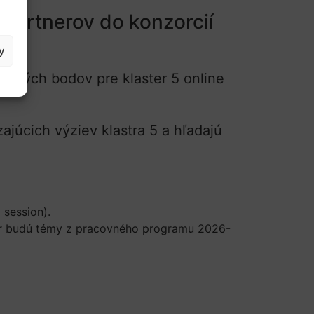
 partnerov do konzorcií
y
aktných bodov pre klaster 5 online
ajúcich výziev klastra 5 a hľadajú
 session).
ýber budú témy z pracovného programu 2026-