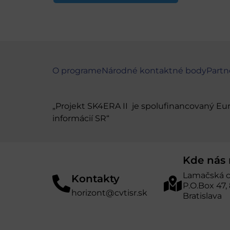
O programe
Národné kontaktné body
Partn
„Projekt SK4ERA II je spolufinancovaný E
informácií SR“
Kde nás 
Lamačská c
Kontakty
P.O.Box 47,
horizont@cvtisr.sk
Bratislava