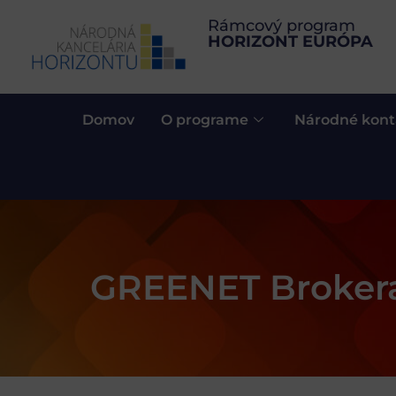
Rámcový program
HORIZONT EURÓPA
Domov
O programe
Národné kont
GREENET Brokerag