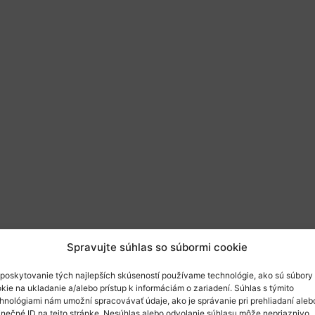
/greenet-brokerage-event-2026
Spravujte súhlas so súbormi cookie
poskytovanie tých najlepších skúseností používame technológie, ako sú súbory
kie na ukladanie a/alebo prístup k informáciám o zariadení. Súhlas s týmito
hnológiami nám umožní spracovávať údaje, ako je správanie pri prehliadaní aleb
inečné ID na tejto stránke. Nesúhlas alebo odvolanie súhlasu môže nepriaznivo