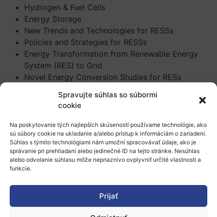
Hydrogen & Fuel Cells
Energy Storage
New Trends and Technologies for RESSs
Policies and Strategies for RESSs
Energy Transformation from Renewable Energy
System (RES) to Grid
Novel Energy Conversion Studies for RESs
Power Devices and Driving Circuits for RESs
Spravujte súhlas so súbormi
Control Techniques for RESs
cookie
Grid Interactive Systems Used in Hybrid RESs
Performance Analysis of RESs
Na poskytovanie tých najlepších skúseností používame technológie, ako
sú súbory cookie na ukladanie a/alebo prístup k informáciám o zariadení.
Hybrid RESSs
Súhlas s týmito technológiami nám umožní spracovávať údaje, ako je
Decision Support Systems for RESSs
správanie pri prehliadaní alebo jedinečné ID na tejto stránke. Nesúhlas
Renewable Energy Research and Applications for
alebo odvolanie súhlasu môže nepriaznivo ovplyvniť určité vlastnosti a
funkcie.
Industries
RESSs for Electrical Vehicles and Components
Artificial Intelligence and Machine Learning Studies
Prijať
for RESs and Applications
Computational Methods for RESSs