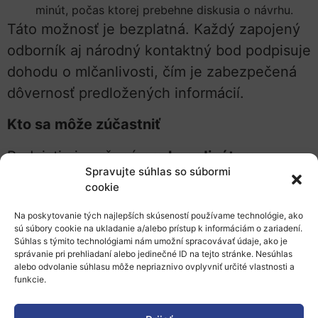
minút, počas ktorej prebehne diskusia o návrhu.
Táto možnosť je bezplatná. Každý zapojený
odborník aj národný kontaktný bod podpisuje
dohodu o mlčanlivosti, čím je zabezpečená
dôvernosť predložených informácií.
Kto sa môže zúčastniť
Podujatie je určené pre
koordinátorov
Spravujte súhlas so súbormi
projektových návrhov, ktorí majú návrh
cookie
pripravený
v pokročilom štádiu
(takmer
Na poskytovanie tých najlepších skúseností používame technológie, ako
finálny text). Účasť jedného zástupcu
sú súbory cookie na ukladanie a/alebo prístup k informáciám o zariadení.
partnera je dobrovoľná, no odporúčaná. V
Súhlas s týmito technológiami nám umožní spracovávať údaje, ako je
správanie pri prehliadaní alebo jedinečné ID na tejto stránke. Nesúhlas
prípade potreby môže koordinátor delegovať
alebo odvolanie súhlasu môže nepriaznivo ovplyvniť určité vlastnosti a
funkcie.
účasť na inú osobu.
Výber tém a termíny