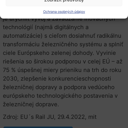
Cieľom partnerstva pre európske železnice
Ochrana osobných údajov
je urýchliť vývoj a zavádzanie inovačných
technológií (najmä digitálnych a
automatizácie) s cieľom dosiahnuť radikálnu
transformáciu železničného systému a splniť
ciele Európskeho zelenej dohody. Vyvinie
riešenia so širokou podporou v celej EÚ – až
75 % úspešnej miery prieniku na trh do roku
2030, zlepšenie konkurencieschopnosti
železničnej dopravy a podpora vedúceho
európskeho technologického postavenia v
železničnej doprave.
Zdroj: EU´s Rail JU, 29.4.2022, mit