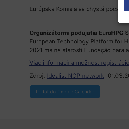
Európska Komisia sa chystá počas p
Organizátormi podujatia EuroHPC 
European Technology Platform for H
2021 má na starosti Fundação para 
Viac informácií a možnosť registráci
Zdroj:
Idealist NCP network
, 01.03.2
Pridať do Google Calendar