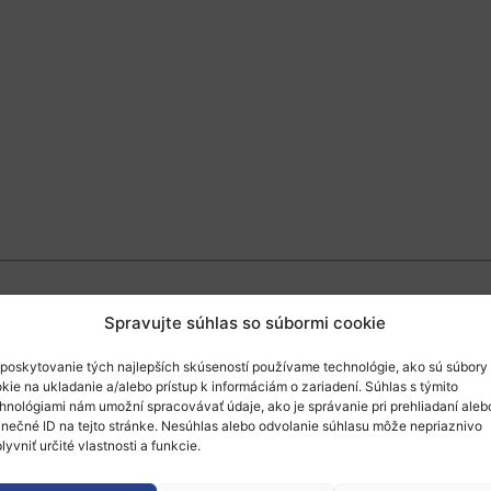
Spravujte súhlas so súbormi cookie
021 sa bude konať
online v dňoch 22.03. – 26
poskytovanie tých najlepších skúseností používame technológie, ako sú súbory
chnológií a HPC infraštruktúry a vedeckí a prie
kie na ukladanie a/alebo prístup k informáciám o zariadení. Súhlas s týmito
jatia sa bude konať tiež ôsma edícia Scientifi
hnológiami nám umožní spracovávať údaje, ako je správanie pri prehliadaní aleb
inečné ID na tejto stránke. Nesúhlas alebo odvolanie súhlasu môže nepriaznivo
nced Computing in Europe. Toto podujatie spá
lyvniť určité vlastnosti a funkcie.
ezentujú pokroky v HPC a inžinierstve.