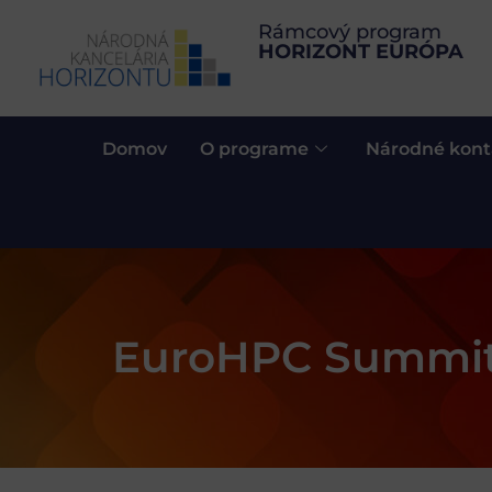
Rámcový program
HORIZONT EURÓPA
Domov
O programe
Národné kont
EuroHPC Summi