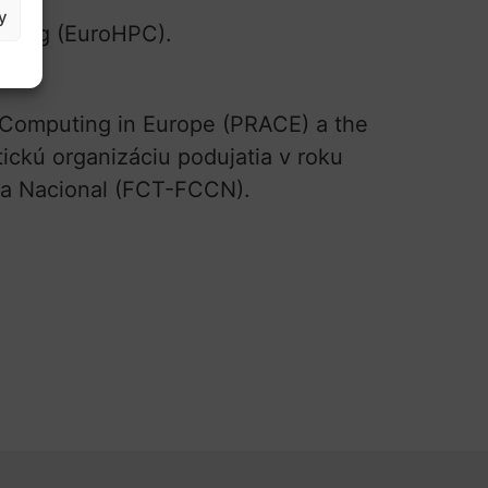
y
aking (EuroHPC).
 Computing in Europe (PRACE) a the
ckú organizáciu podujatia v roku
ica Nacional (FCT-FCCN).