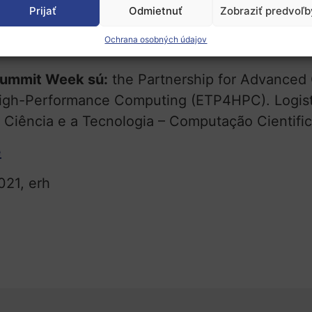
Prijať
Odmietnuť
Zobraziť predvoľb
odujatia prezentovať the EuroHPC Joint Undert
Ochrana osobných údajov
Summit Week sú:
the Partnership for Advanced
igh-Performance Computing (ETP4HPC). Logisti
a Ciência e a Tecnologia – Computação Cientif
e
021, erh