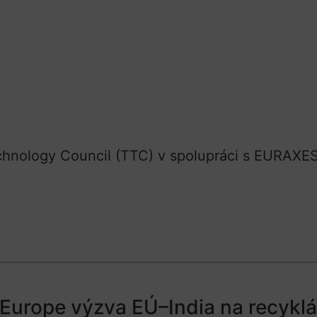
chnology Council (TTC) v spolupráci s EURAXES
 Europe výzva EÚ–India na recyklác