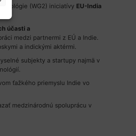
echnológie (WG2) iniciatívy
EU-India
h účasti a
ráci medzi partnermi z EÚ a Indie.
skymi a indickými aktérmi.
yselné subjekty a startupy najmä v
nológií.
tvom ťažkého priemyslu Indie vo
viazať medzinárodnú spoluprácu v