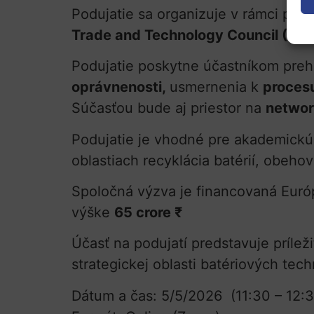
Podujatie sa organizuje v rámci prac
Trade and Technology Council (TTC
Podujatie poskytne účastníkom preh
oprávnenosti,
usmernenia k
proces
Súčasťou bude aj priestor na
networ
Podujatie je vhodné pre akademickú
oblastiach recyklácia batérií, obeho
Spoločná výzva je financovaná Eur
výške
65 crore ₹
Účasť na podujatí predstavuje príle
strategickej oblasti batériových tech
Dátum a čas: 5/5/2026 (11:30 – 12: