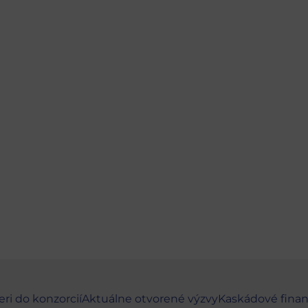
eri do konzorcií
Aktuálne otvorené výzvy
Kaskádové fina