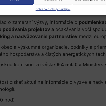
ovnej skupiny pre zelené a čisté energetické t
Ochrana osobných údajov
)
v spolupráci s
EURAXESS India
.
ľad o zameraní výzvy, informácie o
podmienkac
u podávania projektov a
očakávania voči spolup
king a nadväzovanie partnerstiev
medzi európ
 obec a výskumné organizácie, podniky a priem
vého hospodárstva a čistých energetických tech
ópskou komisiou vo výške
9,4 mil. € a
Ministers
žitosť získať aktuálne informácie o výzve a nad
nológií.
30 hod)