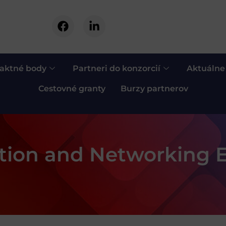
aktné body
Partneri do konzorcií
Aktuálne
Cestovné granty
Burzy partnerov
tion and Networking E