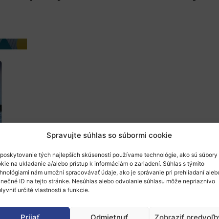
Spravujte súhlas so súbormi cookie
poskytovanie tých najlepších skúseností používame technológie, ako sú súbory
kie na ukladanie a/alebo prístup k informáciám o zariadení. Súhlas s týmito
ývajú na
online informačné a networkingové po
hnológiami nám umožní spracovávať údaje, ako je správanie pri prehliadaní aleb
inečné ID na tejto stránke. Nesúhlas alebo odvolanie súhlasu môže nepriaznivo
j na
recykláciu batérií z elektromobilov
lyvniť určité vlastnosti a funkcie.
rdinated Call with India on Recycling of EV Bat
Prijať
Odmietnuť
Zobraziť predvoľb