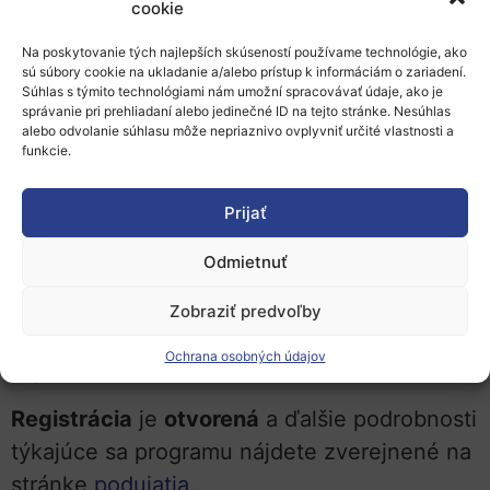
cookie
zotaviť z pandémie COVID a ako zabezpečiť,
Na poskytovanie tých najlepších skúseností používame technológie, ako
aby boli systémy zdravotnej starostlivosti
sú súbory cookie na ukladanie a/alebo prístup k informáciám o zariadení.
udržateľné, odolné a pripravené na budúce
Súhlas s týmito technológiami nám umožní spracovávať údaje, ako je
správanie pri prehliadaní alebo jedinečné ID na tejto stránke. Nesúhlas
zdravotné hrozby.
alebo odvolanie súhlasu môže nepriaznivo ovplyvniť určité vlastnosti a
funkcie.
Program zahŕňa aj finále EIT Health Catapult
a slávnostné odovzdávanie cien, kde porota
Prijať
celosvetovo uznávaných zdravotníckych
Odmietnuť
expertov a investorov vyberie
najzaujímavejšie a najsľubnejšie začínajúce
Zobraziť predvoľby
podniky v oblasti medicíny, biotechnológie a
Ochrana osobných údajov
digitálneho zdravia.
Registrácia
je
otvorená
a ďalšie podrobnosti
týkajúce sa programu nájdete zverejnené na
stránke
podujatia
.