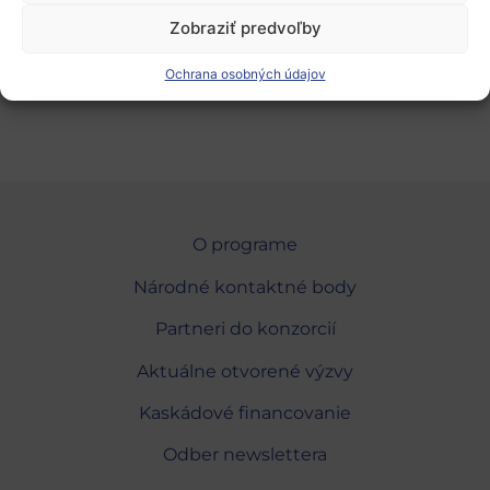
Zdroj
, 04. 03. 2025, top
Zobraziť predvoľby
Ochrana osobných údajov
Pridať do Google Calendar
O programe
Národné kontaktné body
Partneri do konzorcií
Aktuálne otvorené výzvy
Kaskádové financovanie
Odber newslettera