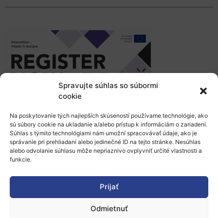
Spravujte súhlas so súbormi
cookie
Na poskytovanie tých najlepších skúseností používame technológie, ako
sú súbory cookie na ukladanie a/alebo prístup k informáciám o zariadení.
EIC Summit je hlavné európske
podujatie
Súhlas s týmito technológiami nám umožní spracovávať údaje, ako je
správanie pri prehliadaní alebo jedinečné ID na tejto stránke. Nesúhlas
prepájajúce deep-tech inovácie a politiku
.
alebo odvolanie súhlasu môže nepriaznivo ovplyvniť určité vlastnosti a
Súčasťou budú workshopy, pitching sessions
funkcie.
a networking. 4. apríla budú prebiehať
Prijať
diskusie o generatívnej AI a autonómnych
robotoch v rámci Pathfinder Challenges.
Odmietnuť