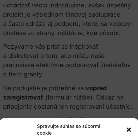
uchádzať vedci individuálne, avšak úspešný
projekt je výsledkom tímovej spolupráce
a často odráža aj podporu, ktorej sa vedcovi
dostáva zo strany inštitúcie, kde pôsobí.
Pozývame vás prísť sa inšpirovať
a diskutovať o tom, ako môžu naše
pracoviská efektívne podporovať žiadateľov
o tieto granty.
Na podujatie je potrebné sa
vopred
zaregistrovať
(formulár nižšie). Odkaz na
pripojenie dostanú len registrovaní účastníci.
Program podujatia
Spravujte súhlas so súbormi
cookie
9:00
Granty ERC a slovenskí žiadatelia –