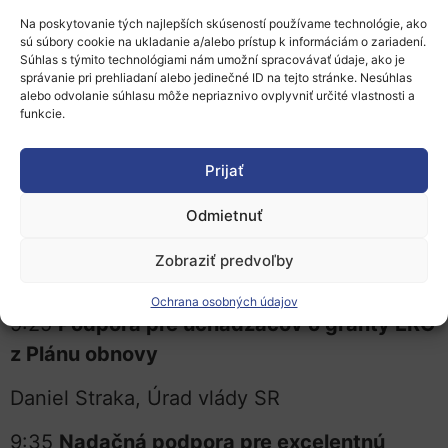
fakty a štatistiky
Na poskytovanie tých najlepších skúseností používame technológie, ako
sú súbory cookie na ukladanie a/alebo prístup k informáciám o zariadení.
Súhlas s týmito technológiami nám umožní spracovávať údaje, ako je
Zuzana Reptová, Národný kontaktný bod pre
správanie pri prehliadaní alebo jedinečné ID na tejto stránke. Nesúhlas
alebo odvolanie súhlasu môže nepriaznivo ovplyvniť určité vlastnosti a
ERC
funkcie.
9:15
Dôležitosť systematickej podpory
Prijať
žiadateľov o ERC na slovenských
inštitúciách
Odmietnuť
Tomáš Hromádka, Národný delegát
Zobraziť predvoľby
Programového Výboru ERC, SAV
Ochrana osobných údajov
9:25
Podpora pre uchádzačov o granty ERC
z Plánu obnovy
Daniel Straka, Úrad vlády SR
9:35
Nadačná podpora pre excelentnú