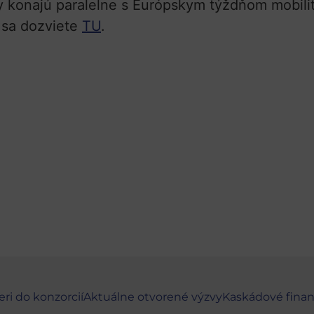
y konajú paralelne s Európskym týždňom mobili
e sa dozviete
TU
.
eri do konzorcií
Aktuálne otvorené výzvy
Kaskádové fina