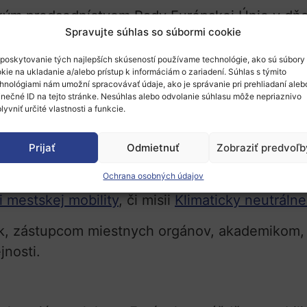
eským predsedníctvom Rady Európskej Únie v d
Spravujte súhlas so súbormi cookie
iu
Dni mestskej mobility 2022
.
Registrácia
je n
poskytovanie tých najlepších skúseností používame technológie, ako sú súbory
lebo European Mobility Days sa koná každé dva 
kie na ukladanie a/alebo prístup k informáciám o zariadení. Súhlas s týmito
hnológiami nám umožní spracovávať údaje, ako je správanie pri prehliadaní aleb
 Diskutovať sa má o postupe v záujme mestskej 
inečné ID na tejto stránke. Nesúhlas alebo odvolanie súhlasu môže nepriaznivo
y spravodlivá.
lyvniť určité vlastnosti a funkcie.
ná
financovaniu klimaticky neutrálnej a energet
Prijať
Odmietnuť
Zobraziť predvoľb
 EÚ na podporu výskumu a inovácií
a možnost
Ochrana osobných údajov
aj o ich napojení na politické priority definovan
 mestskej mobility
, či misii
Klimaticky neutrálne
tík, zástupcom miestnych orgánov, akademikom
jnosti.