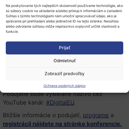
značné investície EÚ do výskumu a
Na poskytovanie tých najlepších skúseností používame technológie, ako
súvisiacich digitálnych infraštruktúr, ako je
sú súbory cookie na ukladanie a/alebo prístup k informáciám o zariadení.
Súhlas s týmito technológiami nám umožní spracovávať údaje, ako je
napríklad program Copernicus a spájať
správanie pri prehliadaní alebo jedinečné ID na tejto stránke. Nesúhlas
európsku vedeckú a priemyselnú
alebo odvolanie súhlasu môže nepriaznivo ovplyvniť určité vlastnosti a
funkcie.
excelentnosť na dosiahnutie ambicióznych
cieľov tejto iniciatívy.
Prijať
Odmietnuť
Činnosť iniciatívy bude oficiálne zahájená a
Zobraziť predvoľby
predstavená na
podujatí
, ktoré sa uskutoční
30. marca 2022 od 12.45 hod – 16.00 hod
.
Ochrana osobných údajov
Podujatie bude vysielané naživo cez
YouTube kanál:
#DigitalEU
.
Bližšie informácie o podujatí,
programe
a
registrácii nájdete na stránke konferencie.