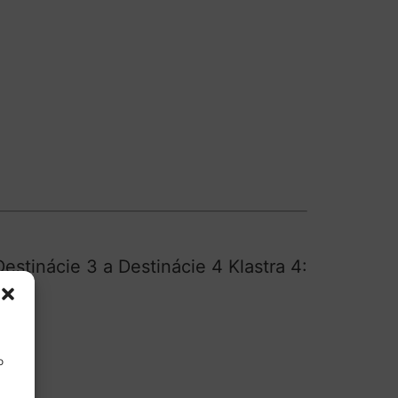
estinácie 3 a Destinácie 4 Klastra 4:
o