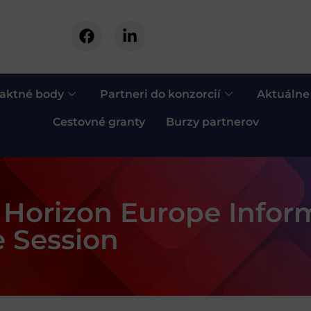
aktné body
Partneri do konzorcií
Aktuálne
Cestovné granty
Burzy partnerov
 Horizon Europe Infor
e Session