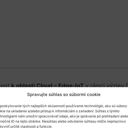
vent
k oblasti Cloud – Edge-IoT
v rámci výziev D
 bude konať online dňa
02.02.2022
.
Spravujte súhlas so súbormi cookie
poskytovanie tých najlepších skúseností používame technológie, ako sú súbory
y:
kie na ukladanie a/alebo prístup k informáciám o zariadení. Súhlas s týmito
hnológiami nám umožní spracovávať údaje, ako je správanie pri prehliadaní aleb
continuum from Cloud to Edge (RIA),
inečné ID na tejto stránke. Nesúhlas alebo odvolanie súhlasu môže nepriaznivo
IA),
lyvniť určité vlastnosti a funkcie.