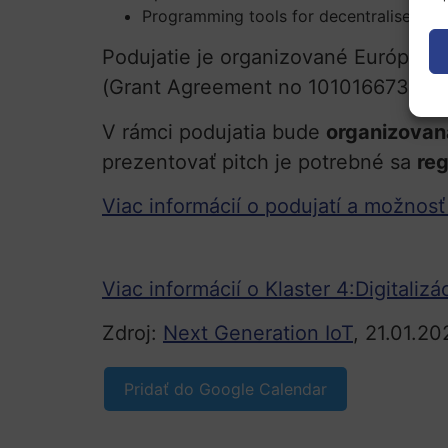
Programming tools for decentralised int
Podujatie je organizované Európsk
(Grant Agreement no 101016673) a 
V rámci podujatia bude
organizovan
prezentovať pitch je potrebné sa
reg
Viac informácií o podujatí a možnosť 
Viac informácií o Klaster 4:Digitaliz
Zdroj:
Next Generation IoT
, 21.01.20
Pridať do Google Calendar