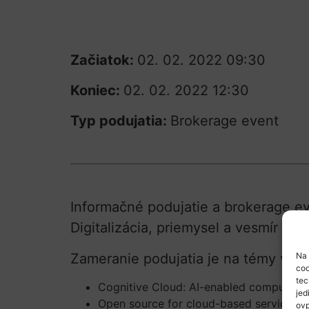
Začiatok:
02. 02. 2022 09:30
Koniec:
02. 02. 2022 12:30
Typ podujatia:
Brokerage event
Informačné podujatie a brokerage e
Digitalizácia, priemysel a vesmír sa
Na 
Zameranie podujatia je na témy výzv
coo
tec
Cognitive Cloud: AI-enabled computing 
jed
Open source for cloud-based services (R
ovp