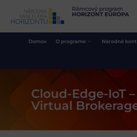
Rámcový program
HORIZONT EURÓPA
Domov
O programe
Národné kont
Cloud-Edge-IoT –
Virtual Brokerag