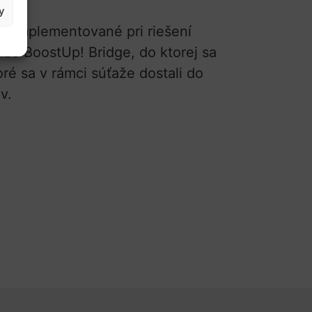
y
yť implementované pri riešení
že BoostUp! Bridge, do ktorej sa
oré sa v rámci súťaže dostali do
ov.