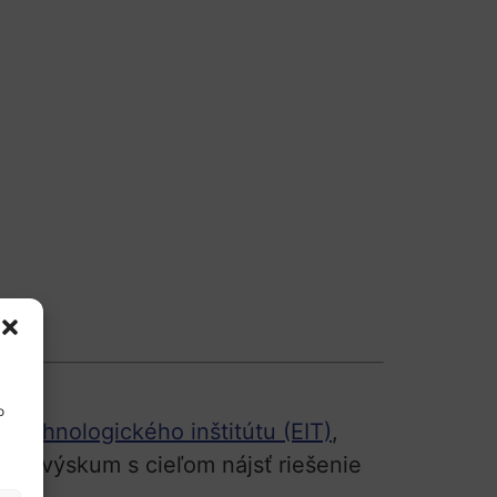
o
technologického inštitútu (EIT)
,
e a výskum s cieľom nájsť riešenie