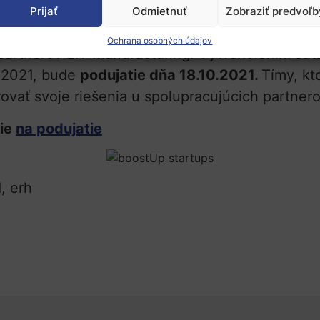
Prijať
Odmietnuť
Zobraziť predvoľb
mosty pre technológie startupov, ktoré majú b
Ochrana osobných údajov
artnerov EIT Manufacturing. Vyvrcholením súťa
a 2021, bude
podujatie dňa 18.10.2021.
Tímy, kt
rovať svoje riešenia u spolupracujúcich partner
cie
na podujatie
, erh