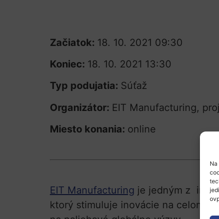
Začiatok:
18. 10. 2021 09:30
Koniec:
18. 10. 2021 13:30
Typ podujatia:
Súťaž
Organizátor:
EIT Manufacturing, pro
Miesto konania:
online
Na 
coo
tec
EIT Manufacturing
je jedným z inov
jed
ovp
ktorý stimuluje inovácie na celom ú