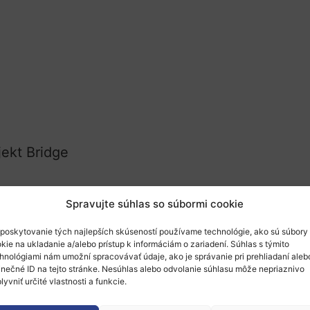
jekt Bridge
Spravujte súhlas so súbormi cookie
poskytovanie tých najlepších skúseností používame technológie, ako sú súbory
kie na ukladanie a/alebo prístup k informáciám o zariadení. Súhlas s týmito
hnológiami nám umožní spracovávať údaje, ako je správanie pri prehliadaní aleb
ačných spoločenstiev
Európskeho inovačného a 
inečné ID na tejto stránke. Nesúhlas alebo odvolanie súhlasu môže nepriaznivo
lyvniť určité vlastnosti a funkcie.
zemí Európy tým, že prepája podniky, vzdelávani