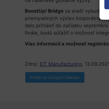
na naliehavé globálne výzvy.
BoostUp! Bridge
sa snaží vybudovať 
priemyselných výziev korporátnych p
dalo prihlásiť do začiatku septembr
finále, budú súťažiť o možnosť integ
Viac informácií a možnosť registrá
Zdroj:
EIT Manufacturing
, 13.09.2021
Pridať do Google Calendar