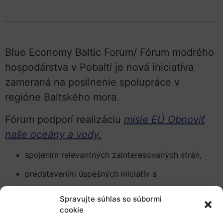
Blue Economy Baltic Forum/ Fórum modrého
hospodárstva v Pobaltí je nová iniciatíva
zameraná na posilnenie spolupráce v
regióne Baltského mora.
Fórum podporí realizáciu
misie EÚ Obnoviť
naše oceány a vody.
spojením relevantných zainteresovaných strán,
predstavením úspešných iniciatív a
poskytnutím relevantných informácií o
Spravujte súhlas so súbormi
možnostiach financovania inovatívnych projektov.
cookie