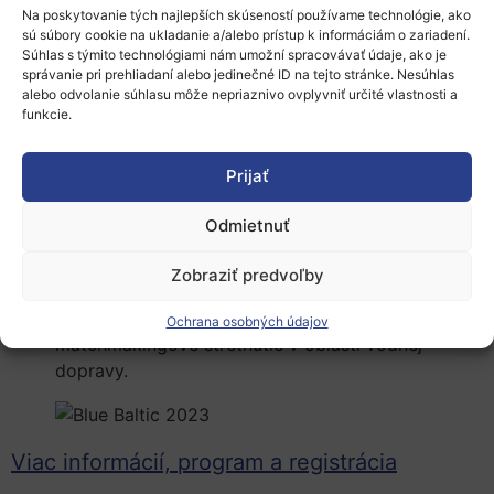
Toto podujatie ponúka príležitosť získať
Na poskytovanie tých najlepších skúseností používame technológie, ako
najnovšie informácie o možnostiach
sú súbory cookie na ukladanie a/alebo prístup k informáciám o zariadení.
Súhlas s týmito technológiami nám umožní spracovávať údaje, ako je
financovania projektov v oblasti modrého
správanie pri prehliadaní alebo jedinečné ID na tejto stránke. Nesúhlas
alebo odvolanie súhlasu môže nepriaznivo ovplyvniť určité vlastnosti a
hospodárstva, ako aj na nadviazanie
funkcie.
projektovej a obchodnej spolupráce.
Prijať
Počas podujatia je naplánovaných:
Odmietnuť
množstvo zaujímavých intervencií,
pitching session – možnosť prezentovať svoju
Zobraziť predvoľby
organizáciu na medzinárodnom fóre a
Ochrana osobných údajov
matchmakingové stretnutie v oblasti vodnej
dopravy.
Viac informácií, program a registrácia