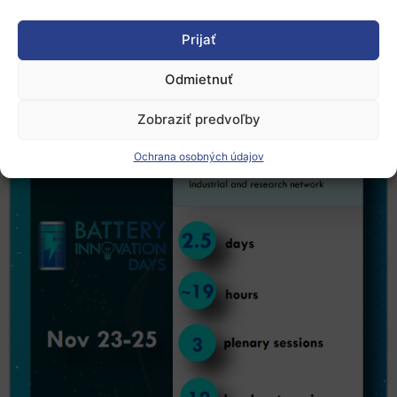
sa
registrácia
vopred.
Prijať
Odmietnuť
Zobraziť predvoľby
Ochrana osobných údajov