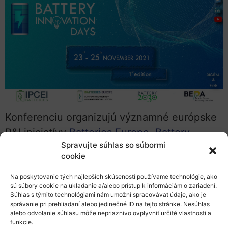
Konferenciu organizujú významné európske
R&I iniciatívy
Batteries Europe
,
Battery
Spravujte súhlas so súbormi
2030+
a
Batteries European Partnership
cookie
Association
v spolupráci s
Batteries 1st
and 2nd IPCEI
a Európskou komisiou.
Na poskytovanie tých najlepších skúseností používame technológie, ako
sú súbory cookie na ukladanie a/alebo prístup k informáciám o zariadení.
Súhlas s týmito technológiami nám umožní spracovávať údaje, ako je
PROGRAM
správanie pri prehliadaní alebo jedinečné ID na tejto stránke. Nesúhlas
alebo odvolanie súhlasu môže nepriaznivo ovplyvniť určité vlastnosti a
Účasť na konferencii je bezplatná, vyžaduje
funkcie.