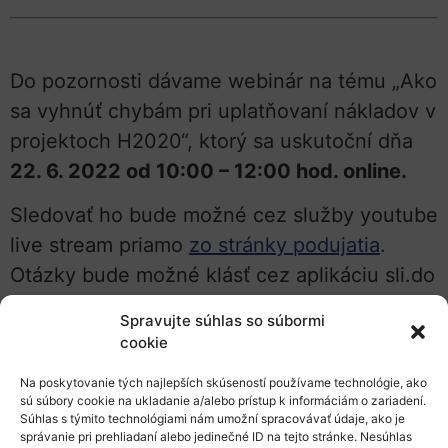
Do pozornosti dávame webinár na tému „Ako
sa vyhnúť chybám pri uplatňovaní nákladov v
projektoch H2020“, ktorý sa uskutoční dňa
22. 6. 2022 od 10:00 – 12:00 hod. online.
Sledovať ho bude možné cez služby youtube
live stream priamo
zo stránky podujatia
.
Otázky bude možné klásť cez aplikáciu sli.do
počas vysielania.
Spravujte súhlas so súbormi
cookie
Dokument
sumarizujúci chyby v projektoch
H2020 pre prijímateľov.
Na poskytovanie tých najlepších skúseností používame technológie, ako
sú súbory cookie na ukladanie a/alebo prístup k informáciám o zariadení.
Ďalšie súvisiace dokumenty:
Súhlas s týmito technológiami nám umožní spracovávať údaje, ako je
správanie pri prehliadaní alebo jedinečné ID na tejto stránke. Nesúhlas