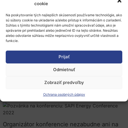
odborníkov.
cookie
Na poskytovanie tých najlepších skúseností používame technológie, ako
Seminár sa bude venovať inováciám
sú súbory cookie na ukladanie a/alebo prístup k informáciám o zariadení.
a trendom vo fotovoltike a v energetických
Súhlas s týmito technológiami nám umožní spracovávať údaje, ako je
správanie pri prehliadaní alebo jedinečné ID na tejto stránke. Nesúhlas
úložiskách, ktoré s ňou súvisia. Otvorí nielen
alebo odvolanie súhlasu môže nepriaznivo ovplyvniť určité vlastnosti a
funkcie.
témy energetickej bezpečnosti a OZE ako
náhrady za fosílne palivá, úlohy OZE na
Prijať
ceste k uhlíkovej neutralite, ale aj tému
rozvoja energetických sústav
Odmietnuť
a pripojiteľnosti OZE, či prípravu
Zobraziť predvoľby
energetických projektov a ich zapojenie
v rámci energetických trhov.
Ochrana osobných údajov
Organizátor konferencie nezabudne ani na