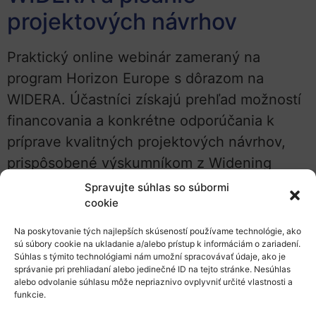
projektových návrhov
Praktický online webinár zameraný na
program Horizon Europe s dôrazom na
WIDERA. Účastníci získajú prehľad možností
financovania a konkrétne odporúčania k
príprave kvalitných projektových návrhov,
prispôsobené výskumníkom z Widening
krajín.
Spravujte súhlas so súbormi
cookie
Twinning 2026 otvára dvere
Na poskytovanie tých najlepších skúseností používame technológie, ako
slovenským univerzitám a
sú súbory cookie na ukladanie a/alebo prístup k informáciám o zariadení.
Súhlas s týmito technológiami nám umožní spracovávať údaje, ako je
výskumu
správanie pri prehliadaní alebo jedinečné ID na tejto stránke. Nesúhlas
alebo odvolanie súhlasu môže nepriaznivo ovplyvniť určité vlastnosti a
funkcie.
Výzva Twinning v programe Horizont Európa