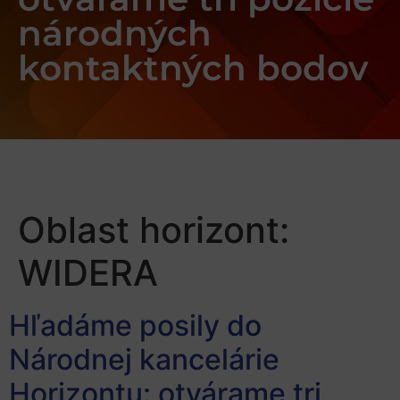
národných
kontaktných bodov
Oblast horizont:
WIDERA
Hľadáme posily do
Národnej kancelárie
Horizontu: otvárame tri