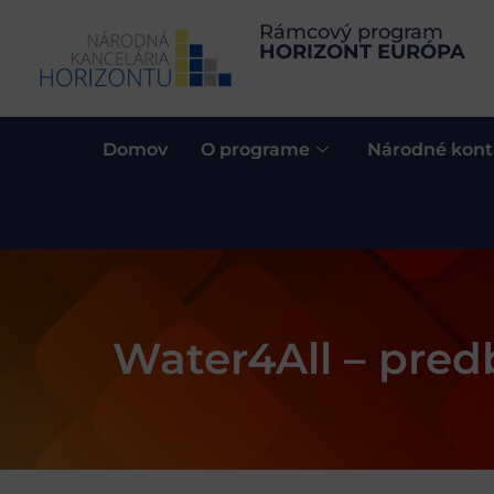
Rámcový program
HORIZONT EURÓPA
Domov
O programe
Národné kont
Water4All – pre