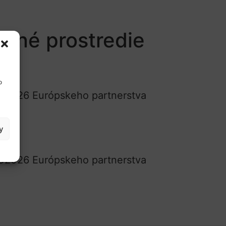
otné prostredie
o
TC2026 Európskeho partnerstva
y
TC2026 Európskeho partnerstva