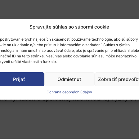
oľnohospodárstvo a živ
Spravujte súhlas so súbormi cookie
é oznámenie výzvy
poskytovanie tých najlepších skúseností používame technológie, ako sú súbory
kie na ukladanie a/alebo prístup k informáciám o zariadení. Súhlas s týmito
hnológiami nám umožní spracovávať údaje, ako je správanie pri prehliadaní aleb
inečné ID na tejto stránke. Nesúhlas alebo odvolanie súhlasu môže nepriaznivo
ané vyhlásenie spoločnej nadnárodnej výzvy J
lyvniť určité vlastnosti a funkcie.
Prijať
Odmietnuť
Zobraziť predvoľb
oznámenie výzvy
Ochrana osobných údajov
ané vyhlásenie spoločnej nadnárodnej výzvy J