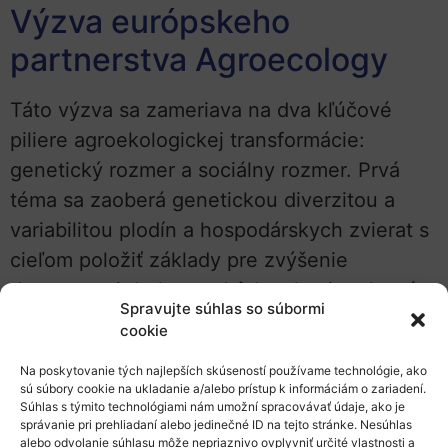
Výzva európskeho
partnerstva Agroecology
Táto výzva sa zameriava na dva kľúčové
piliere agroekologickej transformácie:
genetický rozmer a sociálny rozmer. Prvá
téma sa zaoberá genetickou diverzitou a
variabilitou plodín a hospodárskych zvierat s
cieľom položiť základy pre zvýšenie
dostupnosti druhov, odrôd a plemien, ktoré
Spravujte súhlas so súbormi
podporia rozvoj agroekologických
cookie
poľnohospodárskych systémov. Druhá téma
Na poskytovanie tých najlepších skúseností používame technológie, ako
sa zaoberá sociálnymi výzvami súčasného
sú súbory cookie na ukladanie a/alebo prístup k informáciám o zariadení.
poľnohospodárstva, s osobitným dôrazom
Súhlas s týmito technológiami nám umožní spracovávať údaje, ako je
správanie pri prehliadaní alebo jedinečné ID na tejto stránke. Nesúhlas
[…]
alebo odvolanie súhlasu môže nepriaznivo ovplyvniť určité vlastnosti a