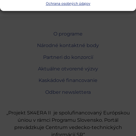
Ochrana osobných údajov
O programe
Národné kontaktné body
Partneri do konzorcií
Aktuálne otvorené výzvy
Kaskádové financovanie
Odber newslettera
„Projekt SK4ERA II je spolufinancovaný Európskou
úniou v rámci Programu Slovensko. Portál
prevádzkuje Centrum vedecko-technických
informácií SR“