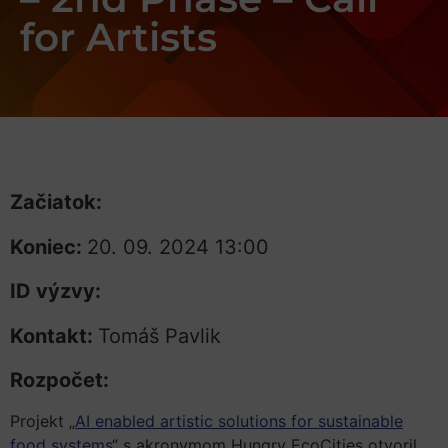
for Artists
Začiatok:
Koniec:
20. 09. 2024 13:00
ID výzvy:
Kontakt:
Tomáš Pavlik
Rozpočet:
Projekt „
AI enabled artistic solutions for sustainable
food systems
“ s akronymom Hungry EcoCities otvoril