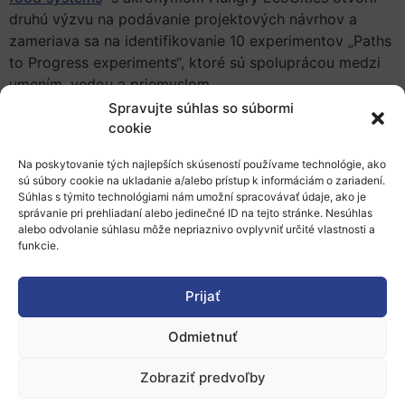
druhú výzvu na podávanie projektových návrhov a
zameriava sa na identifikovanie 10 experimentov „Paths
to Progress experiments“, ktoré sú spoluprácou medzi
umením, vedou a priemyslom.
Spravujte súhlas so súbormi
cookie
Dátum uzávierky výzvy:
20. september
Na poskytovanie tých najlepších skúseností používame technológie, ako
2024 13:00 Bruselského času
sú súbory cookie na ukladanie a/alebo prístup k informáciám o zariadení.
Súhlas s týmito technológiami nám umožní spracovávať údaje, ako je
správanie pri prehliadaní alebo jedinečné ID na tejto stránke. Nesúhlas
alebo odvolanie súhlasu môže nepriaznivo ovplyvniť určité vlastnosti a
funkcie.
Viac informácií a podmienky výzvy
nájdete
na webovej stránke
Prijať
Odmietnuť
Zdroj:
FTO Portal
, 31.07.2024, erh
Zobraziť predvoľby