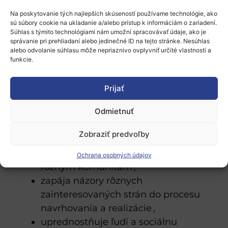
Na poskytovanie tých najlepších skúseností používame technológie, ako
sú súbory cookie na ukladanie a/alebo prístup k informáciám o zariadení.
Súhlas s týmito technológiami nám umožní spracovávať údaje, ako je
správanie pri prehliadaní alebo jedinečné ID na tejto stránke. Nesúhlas
alebo odvolanie súhlasu môže nepriaznivo ovplyvniť určité vlastnosti a
funkcie.
Nový európsky Bauhaus:
zapája ľudí na základnej úrovni,
Prijať
pričom sa zameriava na susedské
Odmietnuť
štvrte ,
poskytuje prostriedky a
Zobraziť predvoľby
poradenstvo ,
ponúka riešenia šité na mieru
Ochrana osobných údajov
rôznym komunitám ,
zapája názory rôznych
zainteresovaných strán do procesu
navrhovania a realizácie ,
uprednostňuje ľudí a sociálnu