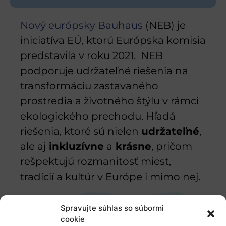
Nový európsky Bauhaus
(NEB) je
iniciatíva EÚ, ktorú Európska komisia
predstavila v roku 2021. NEB
podporuje udržateľné riešenia na
transformáciu zastavaného
prostredia a životného štýlu v rámci
ekologického prechodu. Hľadá
riešenia, ktoré sú nielen
udržateľné
,
ale aj
inkluzívne
a
krásne
, pričom
rešpektujú rozmanitosť miest,
tradícií a kultúr v Európe i mimo nej.
Spravujte súhlas so súbormi
cookie