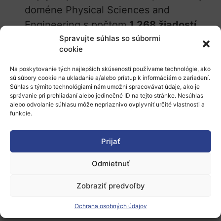
doméne Physical Sciences and
Engineering s počtom
1 268 žiadostí
(
41%
), nasledovala doména Social
Spravujte súhlas so súbormi
cookie
Sciences and Humanities
1 033
žiadosťami (
33%
), a doména Life
Na poskytovanie tých najlepších skúseností používame technológie, ako
sú súbory cookie na ukladanie a/alebo prístup k informáciám o zariadení.
Sciences s
820
žiadosťami (
26%
).
Súhlas s týmito technológiami nám umožní spracovávať údaje, ako je
správanie pri prehliadaní alebo jedinečné ID na tejto stránke. Nesúhlas
Ženy podali
38%
žiadostí, čo je jemne
alebo odvolanie súhlasu môže nepriaznivo ovplyvniť určité vlastnosti a
nižší počet v porovnaní s
38,9%
v roku
funkcie.
2024 v rámci výzvy Consolidator Grant,
Prijať
ale vyšší ako
35,7%
v 2023.
Zdroj:
ERC
, 17.1.2025, dau
Odmietnuť
Zobraziť predvoľby
Ochrana osobných údajov